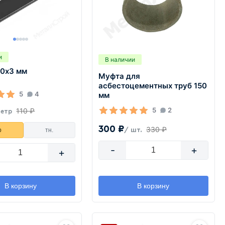
и
В наличии
50х3 мм
Муфта для
асбестоцементных труб 150
5
4
мм
5
2
110 ₽
метр
300 ₽
330 ₽
р
тн.
/ шт.
-
+
+
В корзину
В корзину