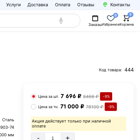
Услуги
Доставка
Оплата
Отзывы
Контакты
0
0
Заказы
Избранное
Корзина
444
Код товара:
7 696 ₽
8466 ₽
Цена за
шт.
-9%
71 000 ₽
78100 ₽
Цена за
тн.
-9%
Сталь
Акция действует только при наличной
оплате
9903-74
000 мм
-
+