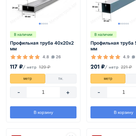
В наличии
В наличии
Профильная труба 40х20х2
Профильная труба 
мм
мм
4.8
26
4.9
117 ₽
201 ₽
129 ₽
221 ₽
/ метр
/ метр
метр
тн.
метр
-
+
-
В корзину
В корзину