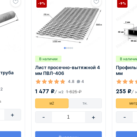
-9%
-9%
В наличии
В наличи
Лист просечно-вытяжной 4
Профиль
 труба
мм ПВЛ-406
мм
4.8
4
2
1 477 ₽
255 ₽
1 625 ₽
/ м2
/ 
₽
м2
тн.
мет
+
-
+
-