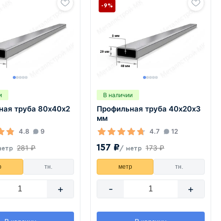
-9%
и
В наличии
ная труба 80х40х2
Профильная труба 40х20х3
мм
4.8
9
4.7
12
157 ₽
281 ₽
173 ₽
метр
/ метр
р
тн.
метр
тн.
+
-
+