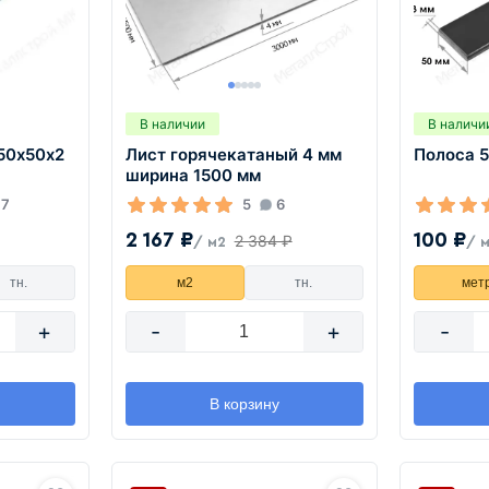
В наличии
В наличи
50х50х2
Лист горячекатаный 4 мм
Полоса 
ширина 1500 мм
7
5
6
2 167 ₽
100 ₽
2 384 ₽
/ м2
/ 
тн.
м2
тн.
мет
+
-
+
-
В корзину