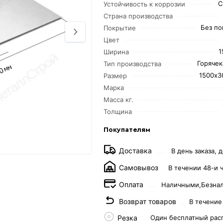
С
Устойчивость к коррозии
Страна производства
Без по
Покрытие
Цвет
1
Ширина
Горяче
Тип производства
1500х3
Размер
Марка
Масса кг.
Толщина
Покупателям
Доставка
В день заказа, д
Самовывоз
В течении 48-и 
Оплата
Наличными,
Безна
Возврат товаров
В течение
Резка
Один бесплатный рас