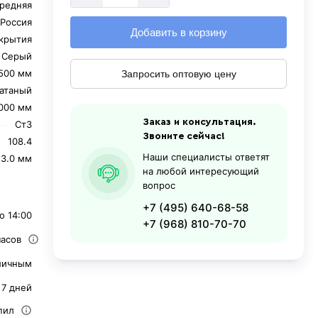
редняя
Россия
Добавить в корзину
крытия
Серый
500 мм
Запросить оптовую цену
катаный
000 мм
Заказ и консультация.
Ст3
Звоните сейчас!
108.4
Наши специалисты ответят
3.0 мм
на любой интересующий
вопрос
+7 (495) 640-68-58
о 14:00
+7 (968) 810-70-70
часов
личным
 7 дней
пил