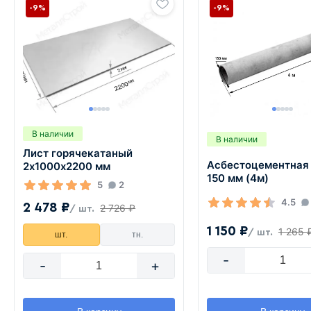
-9%
-9%
В наличии
В наличии
Лист горячекатаный
Асбестоцементная
2х1000х2200 мм
150 мм (4м)
5
2
4.5
2 478 ₽
2 726 ₽
/ шт.
1 150 ₽
1 265 
/ шт.
шт.
тн.
-
-
+