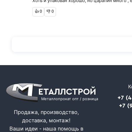
Хоть и упакован хорошо, но царапин много , е
👍
0
👎
0
К
ЕТАЛЛСТРОЙ
+7 (
Металлопрокат опт / розница
+7 (
Продажа, производство,
доставка, монтаж!
Ваши идеи - наша помощь в