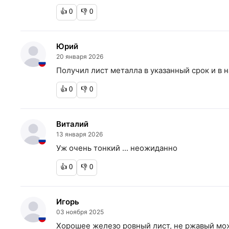
👍
0
👎
0
Юрий
20 января 2026
Получил лист металла в указанный срок и в 
👍
0
👎
0
Виталий
13 января 2026
Уж очень тонкий ... неожиданно
👍
0
👎
0
Игорь
03 ноября 2025
Хорошее железо ровный лист, не ржавый мо