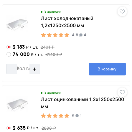
В наличии
Лист холоднокатаный
1,2х1250х2500 мм
4.8
4
2 183
2401 ₽
₽
/ шт.
74 000
81400 ₽
₽
/ тн.
-
+
В корзину
В наличии
Лист оцинкованный 1,2х1250х2500
мм
5
1
2 635
2898 ₽
₽
/ шт.