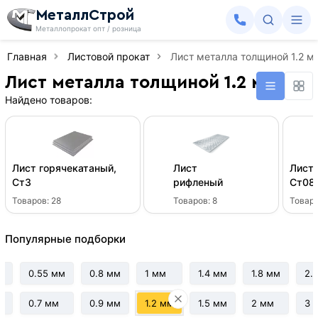
МеталлСтрой
Металлопрокат опт / розница
Главная
Листовой прокат
Лист металла толщиной 1.2 м
Лист металла толщиной 1.2 мм
Найдено товаров:
Лист горячекатаный,
Лист
Лист 
Ст3
рифленый
Ст08
Товаров:
28
Товаров:
8
Товар
Популярные подборки
м
0.55 мм
0.8 мм
1 мм
1.4 мм
1.8 мм
2.
0.7 мм
0.9 мм
1.2 мм
1.5 мм
2 мм
3 