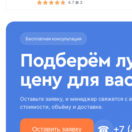
4.7
3
Бесплатная консультация
Подберём л
цену для ва
Оставьте заявку, и менеджер свяжется с 
стоимости, объёму и доставке.
☎
+7 
Оставить заявку