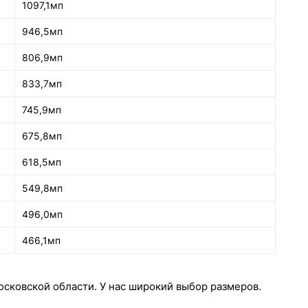
1097,1мп
946,5мп
806,9мп
833,7мп
745,9мп
675,8мп
618,5мп
549,8мп
496,0мп
466,1мп
сковской области. У нас широкий выбор размеров.