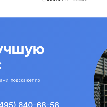
учшую
с
вами, подскажет по
(495) 640-68-58