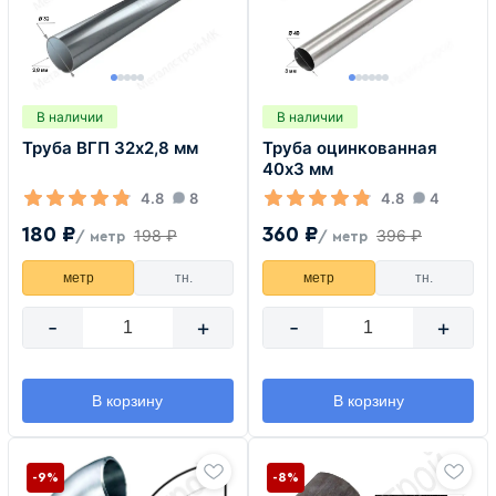
В наличии
В наличии
Труба ВГП 32х2,8 мм
Труба оцинкованная
40х3 мм
4.8
8
4.8
4
180 ₽
360 ₽
198 ₽
396 ₽
/ метр
/ метр
метр
тн.
метр
тн.
-
+
-
+
В корзину
В корзину
-9%
-8%