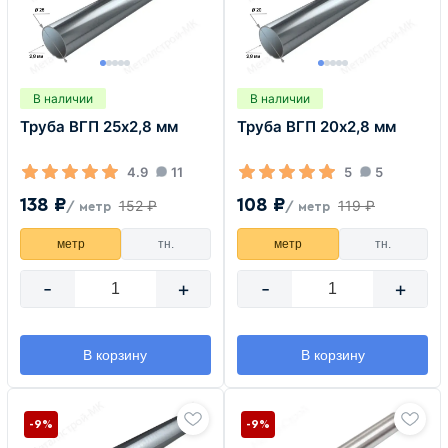
В наличии
В наличии
Труба ВГП 25х2,8 мм
Труба ВГП 20х2,8 мм
4.9
11
5
5
138 ₽
108 ₽
152 ₽
119 ₽
/ метр
/ метр
метр
тн.
метр
тн.
-
+
-
+
В корзину
В корзину
-9%
-9%