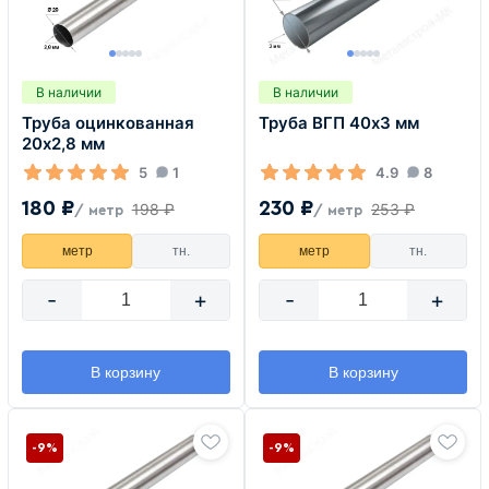
В наличии
В наличии
Труба оцинкованная
Труба ВГП 40х3 мм
20х2,8 мм
5
1
4.9
8
180 ₽
230 ₽
198 ₽
253 ₽
/ метр
/ метр
метр
тн.
метр
тн.
-
+
-
+
В корзину
В корзину
-9%
-9%