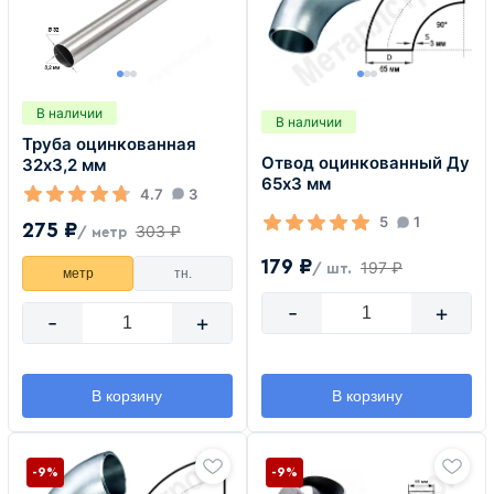
В наличии
В наличии
Труба оцинкованная
Отвод оцинкованный Ду
32х3,2 мм
65х3 мм
4.7
3
5
1
275 ₽
303 ₽
/ метр
179 ₽
197 ₽
/ шт.
метр
тн.
-
+
-
+
В корзину
В корзину
-9%
-9%