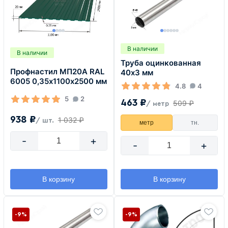
В наличии
В наличии
Труба оцинкованная
Профнастил МП20А RAL
40х3 мм
6005 0,35х1100х2500 мм
4.8
4
5
2
463 ₽
509 ₽
/ метр
938 ₽
1 032 ₽
/ шт.
метр
тн.
-
+
-
+
В корзину
В корзину
-9%
-9%