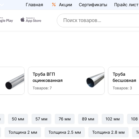
Главная
Акции
Сертификаты
Прайс лист
Труба ВГП
Труба
оцинкованная
бесшовная
Товаров:
7
Товаров:
3
м
50 мм
57 мм
76 мм
89 мм
102 мм
108
Толщина 2 мм
Толщина 2.5 мм
Толщина 2.8 мм
Т