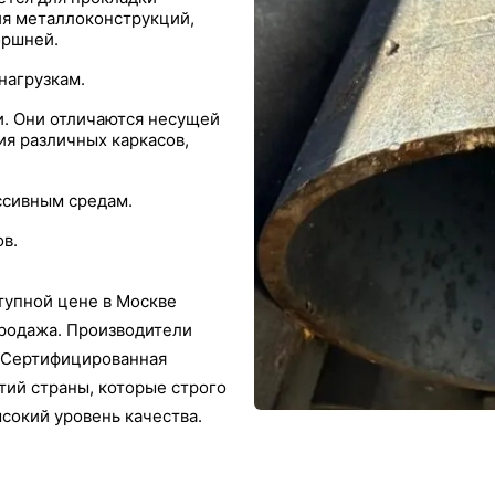
ия металлоконструкций,
оршней.
нагрузкам.
и. Они отличаются несущей
ия различных каркасов,
ссивным средам.
в.
тупной цене в Москве
продажа. Производители
м. Сертифицированная
тий страны, которые строго
сокий уровень качества.