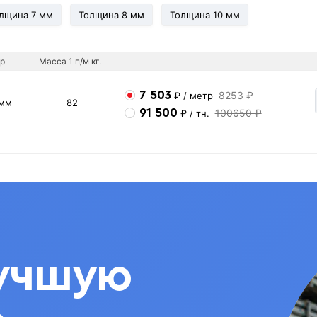
лщина 7 мм
Толщина 8 мм
Толщина 10 мм
р
Масса 1 п/м кг.
7 503
8253 ₽
₽
/ метр
 мм
82
91 500
100650 ₽
₽
/ тн.
учшую