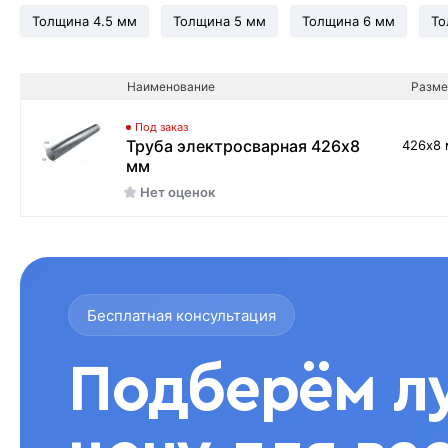
Толщина 4.5 мм
Толщина 5 мм
Толщина 6 мм
То
Наименование
Разме
Под заказ
Труба электросварная 426х8
426х8
мм
Нет оценок
Бесплатная консультация
Подберём л