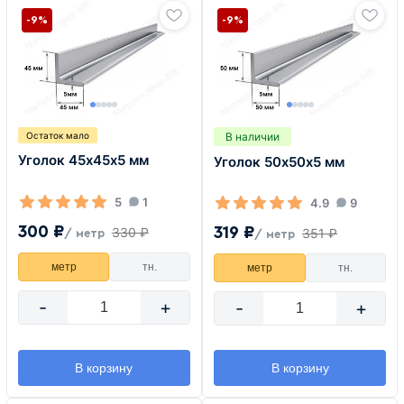
-9%
-9%
В наличии
Остаток мало
Уголок 45х45х5 мм
Уголок 50х50х5 мм
5
1
4.9
9
300 ₽
319 ₽
330 ₽
351 ₽
/ метр
/ метр
метр
тн.
метр
тн.
-
+
-
+
В корзину
В корзину