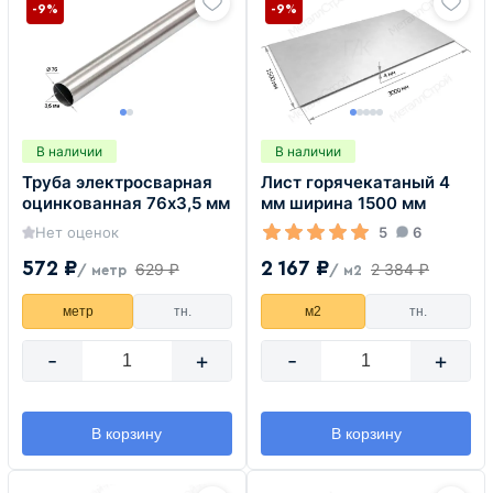
-9%
-9%
В наличии
В наличии
Труба электросварная
Лист горячекатаный 4
оцинкованная 76х3,5 мм
мм ширина 1500 мм
Нет оценок
5
6
572 ₽
2 167 ₽
629 ₽
2 384 ₽
/ метр
/ м2
метр
тн.
м2
тн.
-
+
-
+
В корзину
В корзину