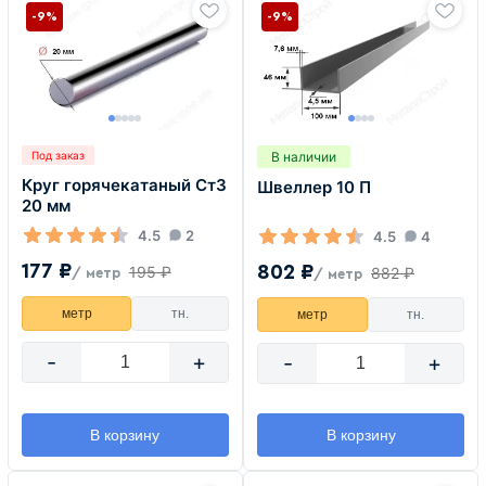
-9%
-9%
В наличии
Под заказ
Круг горячекатаный Ст3
Швеллер 10 П
20 мм
4.5
2
4.5
4
177 ₽
802 ₽
195 ₽
882 ₽
/ метр
/ метр
метр
тн.
метр
тн.
-
+
-
+
В корзину
В корзину