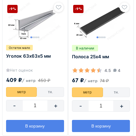
-9%
-9%
В наличии
Остаток мало
Уголок 63х63х5 мм
Полоса 25х4 мм
Нет оценок
4.5
4
409 ₽
67 ₽
450 ₽
74 ₽
/ метр
/ метр
метр
тн.
метр
тн.
-
+
-
+
В корзину
В корзину