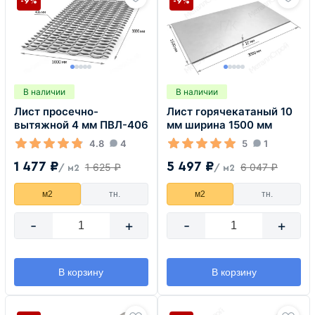
-9%
-9%
В наличии
В наличии
Лист просечно-
Лист горячекатаный 10
вытяжной 4 мм ПВЛ-406
мм ширина 1500 мм
4.8
4
5
1
1 477 ₽
5 497 ₽
1 625 ₽
6 047 ₽
/ м2
/ м2
м2
тн.
м2
тн.
-
+
-
+
В корзину
В корзину