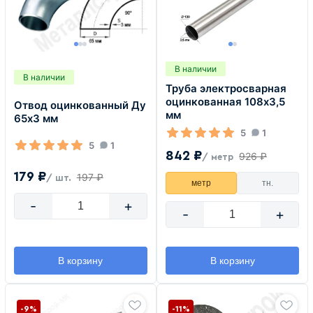
В наличии
В наличии
Труба электросварная
оцинкованная 108х3,5
Отвод оцинкованный Ду
мм
65х3 мм
5
1
5
1
842 ₽
926 ₽
/ метр
179 ₽
197 ₽
/ шт.
метр
тн.
-
+
-
+
В корзину
В корзину
-9%
-11%