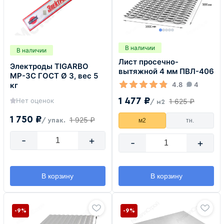
В наличии
В наличии
Лист просечно-
Электроды TIGARBO
вытяжной 4 мм ПВЛ-406
MP-3C ГОСТ Ø 3, вес 5
4.8
4
кг
1 477 ₽
Нет оценок
1 625 ₽
/ м2
1 750 ₽
1 925 ₽
м2
тн.
/ упак.
-
+
-
+
В корзину
В корзину
-9%
-9%