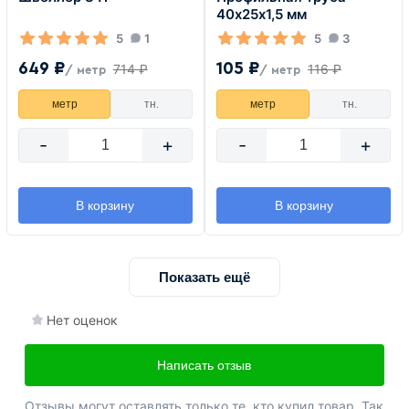
40х25х1,5 мм
5
1
5
3
649 ₽
105 ₽
714 ₽
116 ₽
/ метр
/ метр
метр
тн.
метр
тн.
-
+
-
+
В корзину
В корзину
Показать ещё
Нет оценок
Написать отзыв
Отзывы могут оставлять только те, кто купил товар. Так