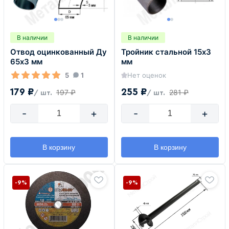
В наличии
В наличии
Отвод оцинкованный Ду
Тройник стальной 15х3
65х3 мм
мм
5
1
Нет оценок
179 ₽
255 ₽
197 ₽
281 ₽
/ шт.
/ шт.
-
+
-
+
В корзину
В корзину
-9%
-9%