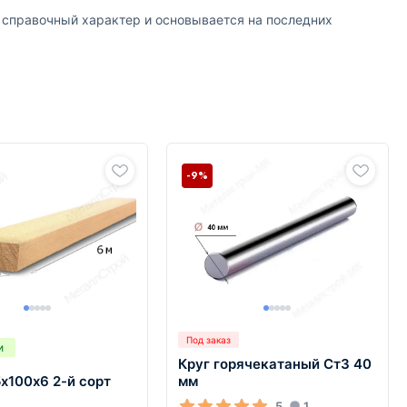
т справочный характер и основывается на последних
-9%
Под заказ
и
Круг горячекатаный Ст3 40
х100х6 2-й сорт
мм
5
1