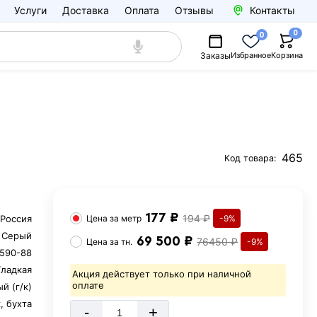
Услуги
Доставка
Оплата
Отзывы
Контакты
0
0
Заказы
Избранное
Корзина
465
Код товара:
177 ₽
194 ₽
Россия
Цена за
метр
-9%
Серый
69 500 ₽
76450 ₽
Цена за
тн.
-9%
590-88
Гладкая
Акция действует только при наличной
оплате
й (г/к)
, бухта
-
+