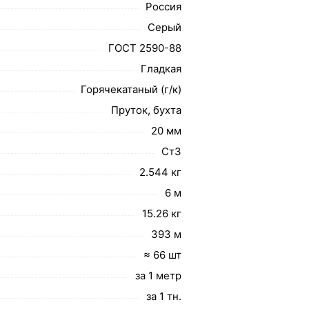
Россия
Серый
ГОСТ 2590-88
Гладкая
Горячекатаный (г/к)
Пруток, бухта
20 мм
Ст3
2.544 кг
6 м
15.26 кг
393 м
≈ 66 шт
за 1 метр
за 1 тн.