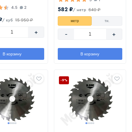
4.5
2
582 ₽
640 ₽
/ метр
₽
15 950 ₽
/ куб
метр
тн.
+
-
+
В корзину
В корзину
-9%