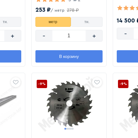
253 ₽
278 ₽
/ метр
14 500 
тн.
метр
тн.
-
+
-
+
В корзину
-9%
-9%