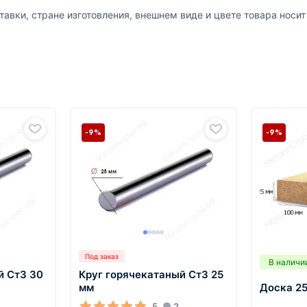
авки, стране изготовления, внешнем виде и цвете товара носи
-9%
-9%
Под заказ
В наличи
й Ст3 30
Круг горячекатаный Ст3 25
Доска 25
мм
5
2