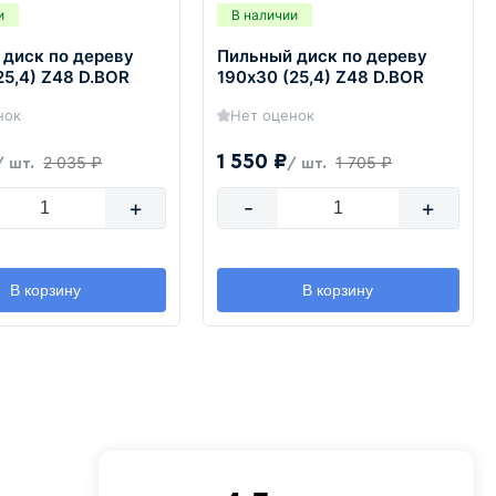
и
В наличии
 диск по дереву
Пильный диск по дереву
25,4) Z48 D.BOR
190х30 (25,4) Z48 D.BOR
нок
Нет оценок
1 550 ₽
2 035 ₽
1 705 ₽
/ шт.
/ шт.
+
-
+
В корзину
В корзину