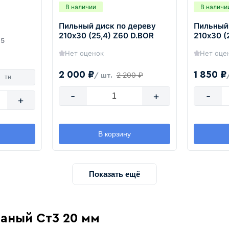
В наличии
В наличи
Пильный диск по дереву
Пильный
210х30 (25,4) Z60 D.BOR
210х30 (
5
Нет оценок
Нет оце
2 000 ₽
1 850 ₽
2 200 ₽
/ шт.
тн.
-
+
-
+
В корзину
Показать ещё
таный Ст3 20 мм