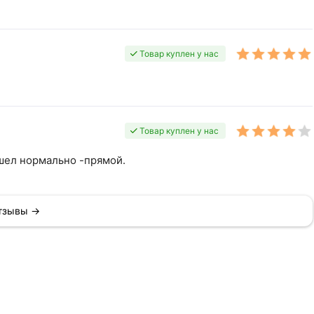
Товар куплен у нас
Товар куплен у нас
шел нормально -прямой.
отзывы →