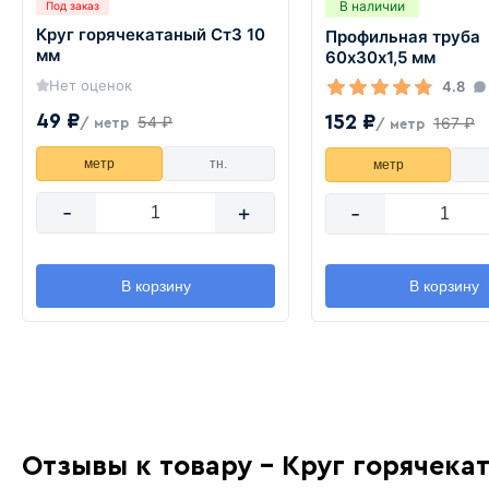
В наличии
Под заказ
Круг горячекатаный Ст3 10
Профильная труба
мм
60х30х1,5 мм
Нет оценок
4.8
49 ₽
152 ₽
54 ₽
167 ₽
/ метр
/ метр
метр
тн.
метр
-
+
-
В корзину
В корзину
Отзывы к товару - Круг горячека