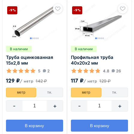
-9%
-9%
В наличии
В наличии
Труба оцинкованная
Профильная труба
15х2,8 мм
40х20х2 мм
5
2
4.8
26
129 ₽
117 ₽
142 ₽
129 ₽
/ метр
/ метр
метр
тн.
метр
тн.
-
+
-
+
В корзину
В корзину