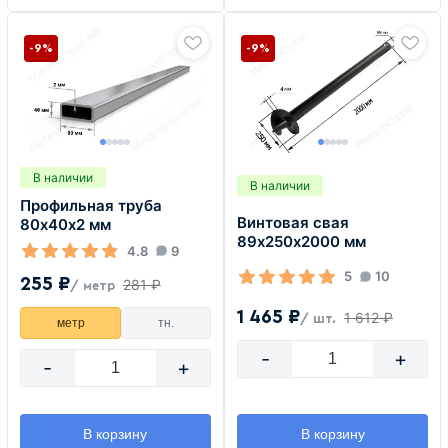
-9%
-9%
В наличии
В наличии
Профильная труба
Винтовая свая
80х40х2 мм
89х250х2000 мм
4.8
9
5
10
255 ₽
281 ₽
/ метр
1 465 ₽
1 612 ₽
/ шт.
метр
тн.
-
+
-
+
В корзину
В корзину