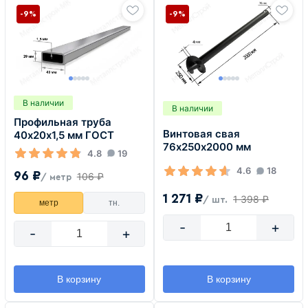
-9%
-9%
В наличии
В наличии
Профильная труба
Винтовая свая
40х20х1,5 мм ГОСТ
76х250х2000 мм
4.8
19
4.6
18
96 ₽
106 ₽
/ метр
1 271 ₽
1 398 ₽
/ шт.
метр
тн.
-
+
-
+
В корзину
В корзину