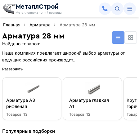
МеталлСтрой
Металлопрокат опт / розница
Главная
Арматура
Арматура 28 мм
Арматура 28 мм
Найдено товаров:
Наша компания предлагает широкий выбор арматуры от
ведущих российских производит...
Развернуть
Арматура А3
Арматура гладкая
Круг 
рифленая
А1
горя
Товаров:
13
Товаров:
12
Товар
Популярные подборки