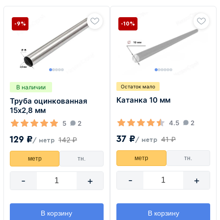
-9%
-10%
В наличии
Остаток мало
Катанка 10 мм
Труба оцинкованная
15х2,8 мм
4.5
2
5
2
37 ₽
129 ₽
41 ₽
142 ₽
/ метр
/ метр
метр
тн.
метр
тн.
-
+
-
+
В корзину
В корзину