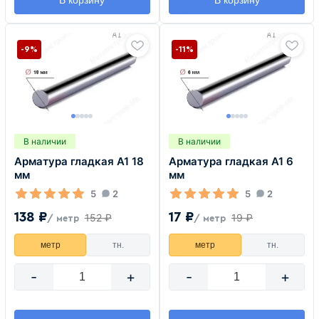
-9%
-11%
В наличии
В наличии
Арматура гладкая А1 18
Арматура гладкая А1 6
мм
мм
5
2
5
2
138 ₽
17 ₽
152 ₽
19 ₽
/ метр
/ метр
метр
тн.
метр
тн.
-
+
-
+