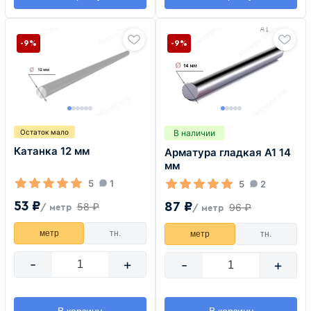
-9%
-9%
В наличии
Остаток мало
Катанка 12 мм
Арматура гладкая А1 14
мм
5
1
5
2
53 ₽
87 ₽
58 ₽
96 ₽
/ метр
/ метр
метр
тн.
метр
тн.
-
+
-
+
В корзину
В корзину