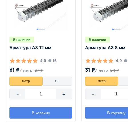
В наличии
В наличии
Арматура А3 12 мм
Арматура А3 8 мм
4.9
16
4.9
61 ₽
31 ₽
67 ₽
34 ₽
/ метр
/ метр
метр
тн.
метр
-
+
-
В корзину
В корзину