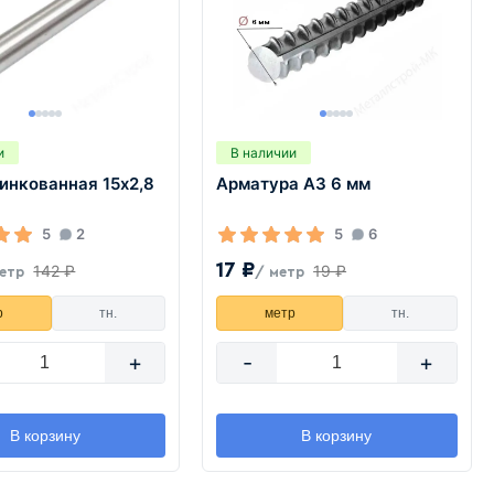
и
В наличии
инкованная 15х2,8
Арматура А3 6 мм
5
2
5
6
17 ₽
142 ₽
19 ₽
етр
/ метр
р
тн.
метр
тн.
+
-
+
В корзину
В корзину