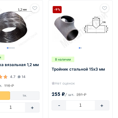
-9%
и
В наличии
а вязальная 1,2 мм
Тройник стальной 15х3 мм
4.7
14
Нет оценок
116 ₽
г.
255 ₽
281 ₽
/ шт.
тн.
-
+
+