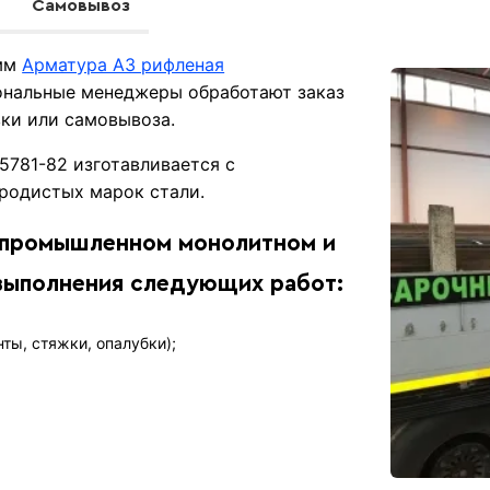
Самовывоз
 мм
Арматура А3 рифленая
ональные менеджеры обработают заказ
вки или самовывоза.
5781-82 изготавливается с
родистых марок стали.
в промышленном монолитном и
выполнения следующих работ:
ы, стяжки, опалубки);