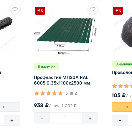
-9%
-9%
В наличи
В наличии
м
Проволок
Профнастил МП20А RAL
6005 0,35х1100х2500 мм
5
2
105 ₽
/ к
938 ₽
1 032 ₽
/ шт.
тн.
кг.
-
+
+
-