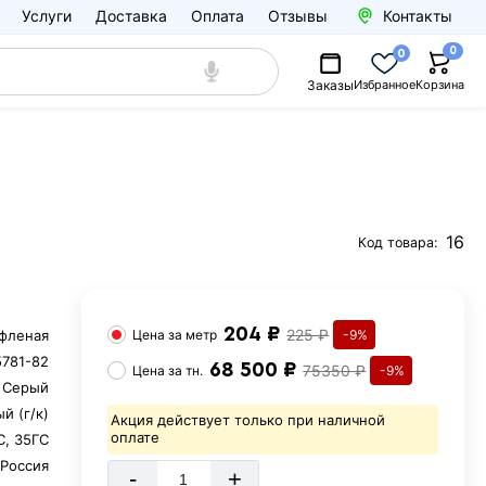
Услуги
Доставка
Оплата
Отзывы
Контакты
0
0
Заказы
Избранное
Корзина
16
Код товара:
204 ₽
225 ₽
фленая
Цена за
метр
-9%
5781-82
68 500 ₽
75350 ₽
Цена за
тн.
-9%
Серый
й (г/к)
Акция действует только при наличной
оплате
С, 35ГС
Россия
-
+