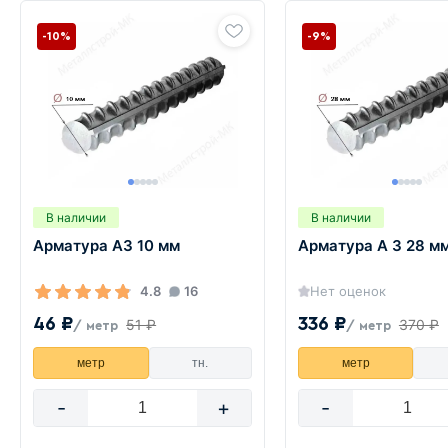
-10%
-9%
В наличии
В наличии
Арматура А3 10 мм
Арматура А 3 28 м
4.8
16
Нет оценок
46 ₽
336 ₽
51 ₽
370 ₽
/ метр
/ метр
метр
тн.
метр
-
+
-