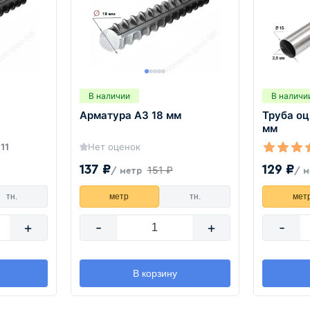
В наличии
В наличи
Арматура А3 18 мм
Труба оц
мм
11
Нет оценок
137 ₽
129 ₽
151 ₽
/ метр
/ м
тн.
метр
тн.
мет
+
-
+
-
В корзину