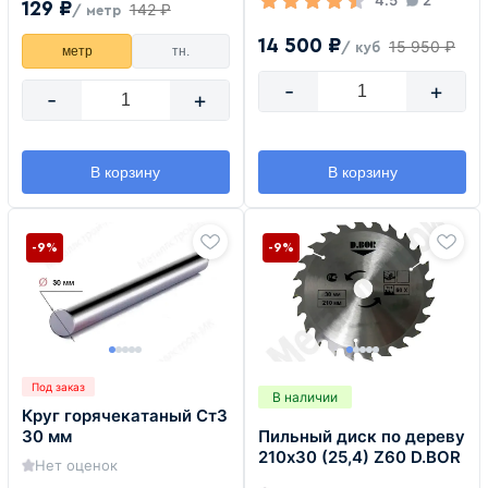
4.5
2
129 ₽
142 ₽
/ метр
14 500 ₽
15 950 ₽
/ куб
метр
тн.
-
+
-
+
В корзину
В корзину
-9%
-9%
Под заказ
В наличии
Круг горячекатаный Ст3
Пильный диск по дереву
30 мм
210х30 (25,4) Z60 D.BOR
Нет оценок