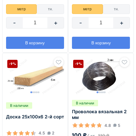
метр
тн.
метр
тн.
-
+
-
+
В корзину
В корзину
-9%
-9%
В наличии
В наличии
Проволока вязальная 2
Доска 25х100х6 2-й сорт
мм
4.8
5
4.5
2
100 ₽
110 ₽
/ кг.