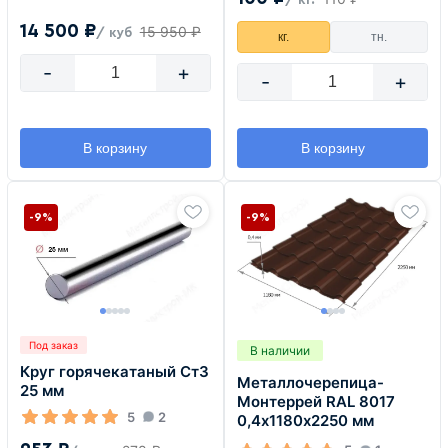
14 500 ₽
15 950 ₽
/ куб
кг.
тн.
-
+
-
+
В корзину
В корзину
-9%
-9%
Под заказ
В наличии
Круг горячекатаный Ст3
Металлочерепица-
25 мм
Монтеррей RAL 8017
5
2
0,4х1180х2250 мм