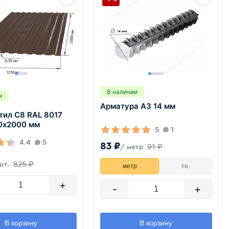
В наличии
и
Арматура А3 14 мм
тил С8 RAL 8017
50х2000 мм
5
1
4.4
5
83 ₽
91 ₽
/ метр
825 ₽
шт.
метр
тн.
+
-
+
В корзину
В корзину