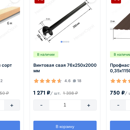
В наличии
В наличи
 сорт
Винтовая свая 76х250х2000
Профнас
мм
0,35х11
2
4.6
18
1 271 ₽
750 ₽
950 ₽
1 398 ₽
/ шт.
/ 
+
-
+
-
В корзину