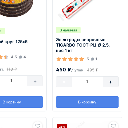
В наличии
и
Электроды сварочные
й круг 125х6
TIGARBO ГОСТ-РЦ Ø 2.5,
вес 1 кг
4.5
4
5
1
110 ₽
450 ₽
шт.
495 ₽
/ упак.
+
-
+
В корзину
В корзину
-9%