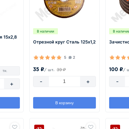
В наличии
В наличи
я 15х2,8
Отрезной круг Сталь 125х1,2
Зачистно
5
2
35 ₽
100 ₽
39 ₽
/ шт.
/ 
тн.
-
+
-
+
В корзину
-9%
-9%