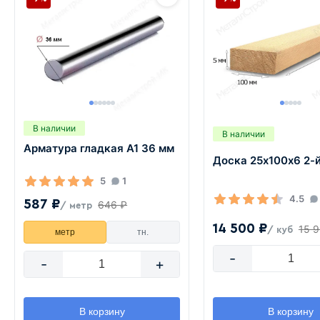
В наличии
В наличии
Арматура гладкая А1 36 мм
Доска 25х100х6 2-й
5
1
4.5
587 ₽
646 ₽
/ метр
14 500 ₽
15 
/ куб
метр
тн.
-
-
+
В корзину
В корзину