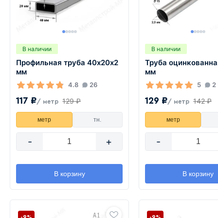
В наличии
В наличии
Профильная труба 40х20х2
Труба оцинкованна
мм
мм
4.8
26
5
2
117 ₽
129 ₽
129 ₽
142 ₽
/ метр
/ метр
метр
тн.
метр
-
+
-
В корзину
В корзину
-9%
-9%