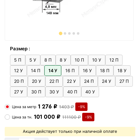
Размер :
5 П
5 У
8 П
8 У
10 П
10 У
12 П
12 У
14 П
14 У
16 П
16 У
18 П
18 У
20 П
20 У
22 П
22 У
24 П
24 У
27 П
27 У
30 П
30 У
40 П
40 У
1 276 ₽
1403 ₽
Цена за
метр
-9%
101 000 ₽
111100 ₽
Цена за
тн.
-9%
Акция действует только при наличной оплате