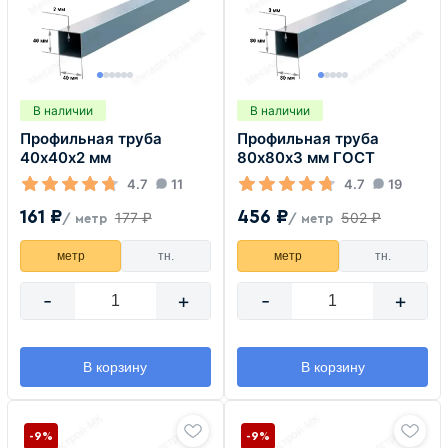
В наличии
В наличии
Профильная труба
Профильная труба
40х40х2 мм
80х80х3 мм ГОСТ
4.7
11
4.7
19
161 ₽
456 ₽
177 ₽
502 ₽
/ метр
/ метр
метр
тн.
метр
тн.
-
+
-
+
В корзину
В корзину
-9%
-9%