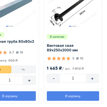
и
В наличии
ная труба 80х80х3
Винтовая свая
89х250х2000 мм
4.7
19
5
10
502 ₽
метр
1 465 ₽
1 612 ₽
/ шт.
р
тн.
-
+
+
В корзину
В корзину