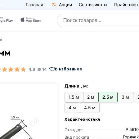
Главная
Акции
Сертификаты
Прайс лист
м
 мм
4.8
14
В избранное
Длина , м:
1.5 м
2 м
2.5 м
3 м
4 м
4.5 м
Характеристики
Р 591
Стандарт
Горяче
Вид проката