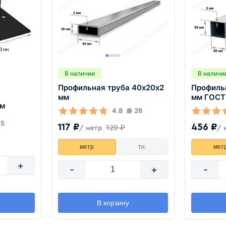
В наличии
В наличи
Профильная труба 40х20х2
Профиль
мм
мм ГОСТ
мм
4.8
26
5
117 ₽
456 ₽
129 ₽
/ метр
/ 
метр
тн.
мет
+
-
+
-
В корзину