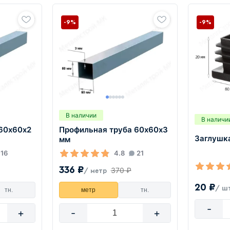
-9%
-9%
В наличии
В наличи
60х60х2
Профильная труба 60х60х3
Заглушк
мм
16
4.8
21
336 ₽
370 ₽
/ метр
20 ₽
/ ш
тн.
метр
тн.
-
+
-
+