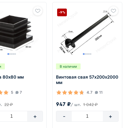
-9%
и
В наличии
а 80х80 мм
Винтовая свая 57х200х2000
мм
5
7
4.7
11
947 ₽
22 ₽
1 042 ₽
т.
/ шт.
+
-
+