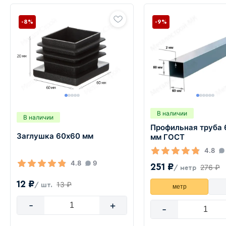
-8%
-9%
В наличии
В наличии
Профильная труба 
Заглушка 60х60 мм
мм ГОСТ
4.8
4.8
9
251 ₽
276 ₽
/ метр
12 ₽
13 ₽
/ шт.
метр
-
+
-