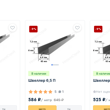
-9%
-9%
В наличии
В наличи
Швеллер 6,5 П
Швеллер 
5
1
Нет оце
586 ₽
525 ₽
645 ₽
/ метр
/ 
тн.
метр
тн.
мет