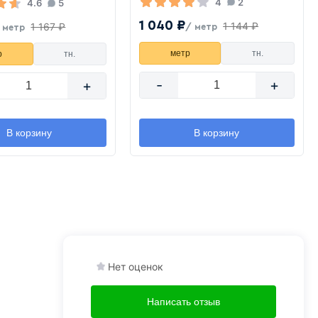
4
2
4.6
5
1 040 ₽
1 144 ₽
1 167 ₽
/ метр
 метр
метр
тн.
р
тн.
-
+
+
В корзину
В корзину
Нет оценок
Написать отзыв