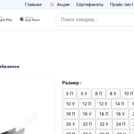
Главная
Акции
Сертификаты
Прайс лист
избранное
Размер :
5 П
5 У
8 П
8 У
10 П
10 У
12 П
12 У
14 П
16 П
16 У
18 П
18 У
20 У
22 П
22 У
24 П