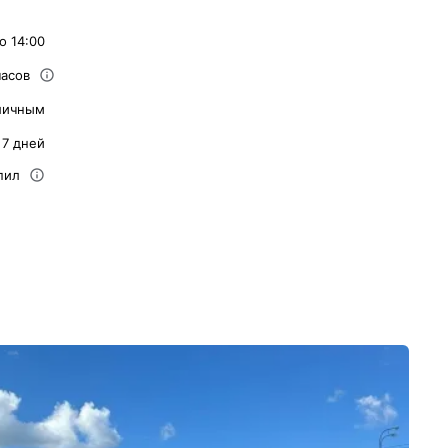
о 14:00
часов
личным
 7 дней
пил