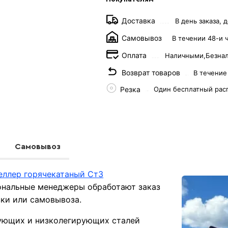
Доставка
В день заказа, д
Самовывоз
В течении 48-и 
Оплата
Наличными,
Безна
Возврат товаров
В течение
Резка
Один бесплатный рас
Самовывоз
ллер горячекатаный Ст3
ональные менеджеры обработают заказ
вки или самовывоза.
рующих и низколегирующих сталей