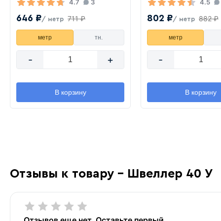
4.7
3
4.5
646 ₽
802 ₽
711 ₽
882 ₽
/ метр
/ метр
метр
тн.
метр
-
+
-
В корзину
В корзину
Отзывы к товару - Швеллер 40 У
Отзывов еще нет. Оставьте первый