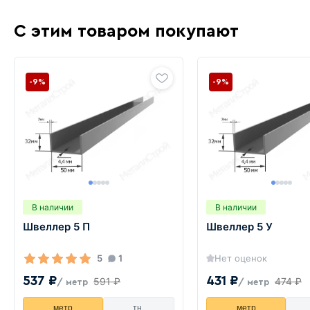
С этим товаром покупают
-9%
-9%
В наличии
В наличии
Швеллер 5 П
Швеллер 5 У
5
1
Нет оценок
537 ₽
431 ₽
591 ₽
474 ₽
/ метр
/ метр
метр
тн.
метр