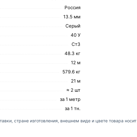
Россия
13.5 мм
Серый
40 У
Ст3
48.3 кг
12 м
579.6 кг
21 м
≈ 2 шт
за 1 метр
за 1 тн.
авки, стране изготовления, внешнем виде и цвете товара носи