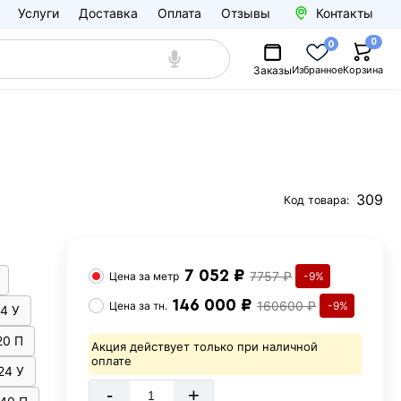
Услуги
Доставка
Оплата
Отзывы
Контакты
0
0
Заказы
Избранное
Корзина
309
Код товара:
7 052 ₽
7757 ₽
Цена за
метр
-9%
146 000 ₽
160600 ₽
Цена за
тн.
-9%
14 У
20 П
Акция действует только при наличной
оплате
24 У
-
+