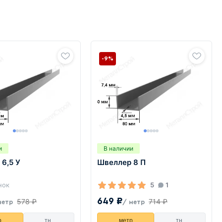
-9%
и
В наличии
6,5 У
Швеллер 8 П
нок
5
1
649 ₽
578 ₽
714 ₽
метр
/ метр
р
тн.
метр
тн.