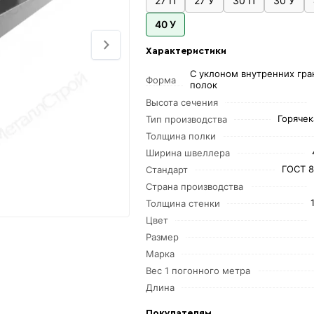
27 П
27 У
30 П
30 У
40 У
Характеристики
С уклоном внутренних гра
Форма
полок
Высота сечения
Горяче
Тип производства
Толщина полки
Ширина швеллера
ГОСТ 8
Стандарт
Страна производства
Толщина стенки
Цвет
Размер
Марка
Вес 1 погонного метра
Длина
Покупателям