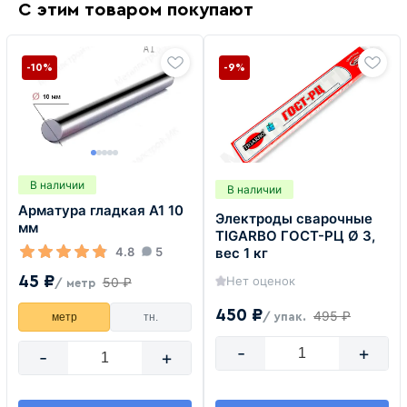
С этим товаром покупают
-10%
-9%
В наличии
В наличии
Арматура гладкая А1 10
Электроды сварочные
мм
TIGARBO ГОСТ-РЦ Ø 3,
4.8
5
вес 1 кг
45 ₽
Нет оценок
50 ₽
/ метр
450 ₽
495 ₽
метр
тн.
/ упак.
-
+
-
+