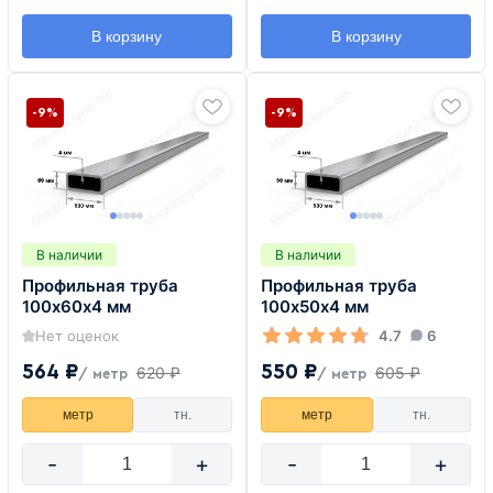
В корзину
В корзину
-9%
-9%
В наличии
В наличии
Профильная труба
Профильная труба
100х60х4 мм
100х50х4 мм
Нет оценок
4.7
6
564 ₽
550 ₽
620 ₽
605 ₽
/ метр
/ метр
метр
тн.
метр
тн.
-
+
-
+