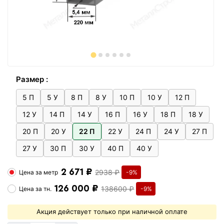
Размер :
5 П
5 У
8 П
8 У
10 П
10 У
12 П
12 У
14 П
14 У
16 П
16 У
18 П
18 У
20 П
20 У
22 П
22 У
24 П
24 У
27 П
27 У
30 П
30 У
40 П
40 У
2 671 ₽
2938 ₽
Цена за
метр
-9%
126 000 ₽
138600 ₽
Цена за
тн.
-9%
Акция действует только при наличной оплате