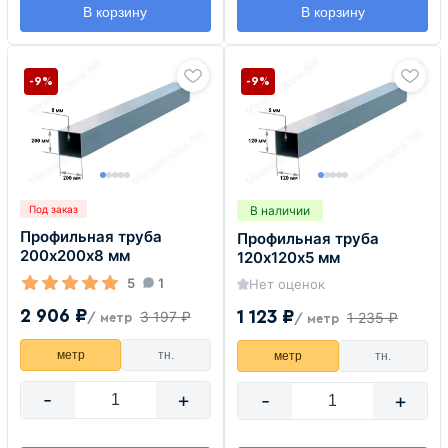
В корзину
В корзину
-9%
-9%
В наличии
Под заказ
Профильная труба
Профильная труба
200х200х8 мм
120х120х5 мм
5
1
Нет оценок
2 906 ₽
1 123 ₽
3 197 ₽
1 235 ₽
/ метр
/ метр
метр
тн.
метр
тн.
-
+
-
+