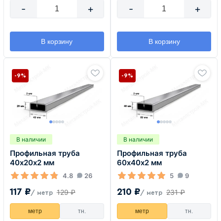
-
+
-
+
В корзину
В корзину
-9%
-9%
В наличии
В наличии
Профильная труба
Профильная труба
40х20х2 мм
60х40х2 мм
4.8
26
5
9
117 ₽
210 ₽
129 ₽
231 ₽
/ метр
/ метр
метр
тн.
метр
тн.