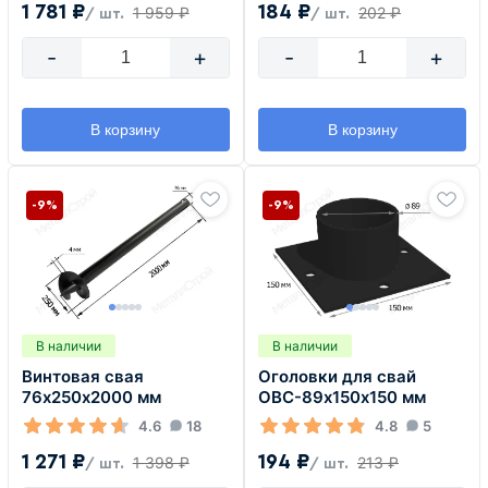
1 781 ₽
184 ₽
1 959 ₽
202 ₽
/ шт.
/ шт.
-
+
-
+
В корзину
В корзину
-9%
-9%
В наличии
В наличии
Винтовая свая
Оголовки для свай
76х250х2000 мм
ОВС-89х150х150 мм
4.6
18
4.8
5
1 271 ₽
194 ₽
1 398 ₽
213 ₽
/ шт.
/ шт.