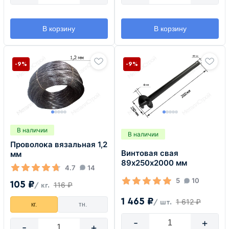
В корзину
В корзину
-9%
-9%
В наличии
В наличии
Проволока вязальная 1,2
Винтовая свая
мм
89х250х2000 мм
4.7
14
5
10
105 ₽
116 ₽
/ кг.
1 465 ₽
1 612 ₽
/ шт.
кг.
тн.
-
+
-
+