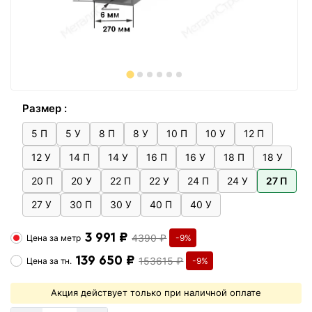
Размер :
5 П
5 У
8 П
8 У
10 П
10 У
12 П
12 У
14 П
14 У
16 П
16 У
18 П
18 У
20 П
20 У
22 П
22 У
24 П
24 У
27 П
27 У
30 П
30 У
40 П
40 У
3 991 ₽
4390 ₽
Цена за
метр
-9%
139 650 ₽
153615 ₽
Цена за
тн.
-9%
Акция действует только при наличной оплате