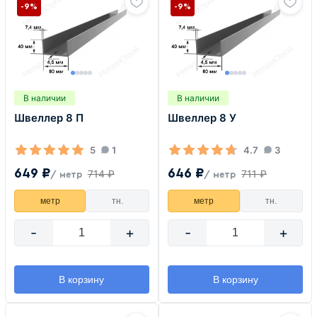
-9%
-9%
В наличии
В наличии
Швеллер 8 П
Швеллер 8 У
5
1
4.7
3
649 ₽
646 ₽
714 ₽
711 ₽
/ метр
/ метр
метр
тн.
метр
тн.
-
+
-
+
В корзину
В корзину