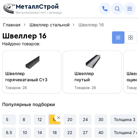
МеталлСтрой
Металлопрокат опт / розница
Главная
Швеллер стальной
Швеллер 16
Швеллер 16
Найдено товаров:
Швеллер
Швеллер
Швел
горячекатаный Ст3
гнутый
оцин
Товаров:
28
Товаров:
26
Товар
Популярные подборки
5
8
12
16
20
24
30
Толщина 3 
6.5
10
14
18
22
27
40
Толщина 7 