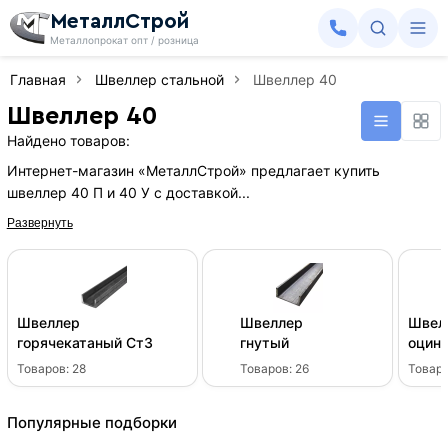
МеталлСтрой
Металлопрокат опт / розница
Главная
Швеллер стальной
Швеллер 40
Швеллер 40
Найдено товаров:
Интернет-магазин «МеталлСтрой» предлагает купить
швеллер 40 П и 40 У с доставкой...
Развернуть
Швеллер
Швеллер
Швел
горячекатаный Ст3
гнутый
оцин
Товаров:
28
Товаров:
26
Товар
Популярные подборки