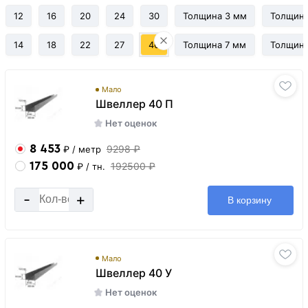
12
16
20
24
30
Толщина 3 мм
Толщина
14
18
22
27
40
Толщина 7 мм
Толщина
Мало
Швеллер 40 П
Нет оценок
8 453
9298 ₽
₽
/ метр
175 000
192500 ₽
₽
/ тн.
-
+
В корзину
Мало
Швеллер 40 У
Нет оценок