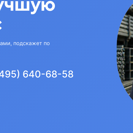
учшую
с
вами, подскажет по
(495) 640-68-58