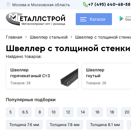
Москва и Московская область
+7 (495) 640-68-58
ЕТАЛЛСТРОЙ
Каталог
Металлопрокат опт / розница
Главная
Швеллер стальной
Швеллер с толщиной стенк
Швеллер с толщиной стенки
Найдено товаров:
Швеллер
Швеллер
горячекатаный Ст3
гнутый
Товаров:
28
Товаров:
26
Популярные подборки
5
6.5
8
10
12
14
16
18
20
Толщина 7.6 мм
Толщина 7.8 мм
Толщина 8.1 мм