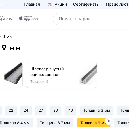
Главная
Акции
Сертификаты
Прайс лист
и 9 мм
 9 мм
Швеллер гнутый
оцинкованная
Товаров:
4
22
24
27
30
40
Толщина 3 мм
Тол
Толщина 8.4 мм
Толщина 8.7 мм
Толщина 9 мм
Толщи