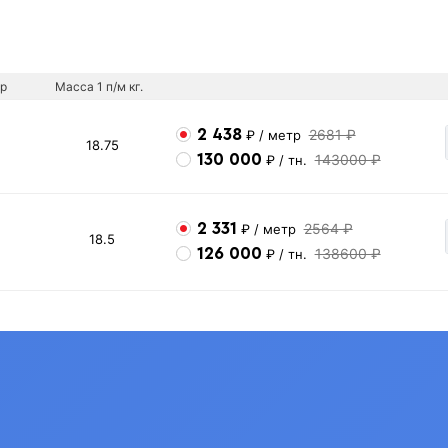
р
Масса 1 п/м кг.
2 438
2681 ₽
₽
/ метр
18.75
130 000
143000 ₽
₽
/ тн.
2 331
2564 ₽
₽
/ метр
18.5
126 000
138600 ₽
₽
/ тн.