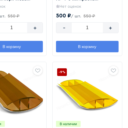
нок
Нет оценок
500 ₽
550 ₽
550 ₽
шт.
/ шт.
+
-
+
В корзину
В корзину
-9%
и
В наличии