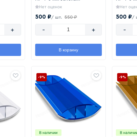
Нет оценок
Нет оце
500 ₽
500 ₽
550 ₽
/ шт.
/ 
+
-
+
-
В корзину
-9%
-9%
В наличии
В наличи