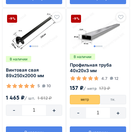
-9%
-9%
В наличии
В наличии
Профильная труба
Винтовая свая
40х20х3 мм
89х250х2000 мм
4.7
12
5
10
157 ₽
173 ₽
/ метр
1 465 ₽
1 612 ₽
/ шт.
метр
тн.
-
+
-
+