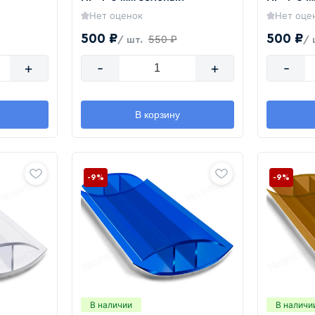
Нет оценок
Нет оце
500 ₽
500 ₽
550 ₽
/ шт.
/ 
+
-
+
-
В корзину
-9%
-9%
В наличии
В наличи