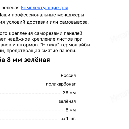
м зелёная
Комплектующие для
 Наши профессиональные менеджеры
ния условий доставки или самовывоза.
ного крепления саморезами панелей
ает надёжное крепление листов при
аганов и штормов. "Ножка" термошайбы
ии, предотвращая смятие панели.
а 8 мм зелёная
Россия
поликарбонат
38 мм
зелёная
8 мм
за 1 шт.