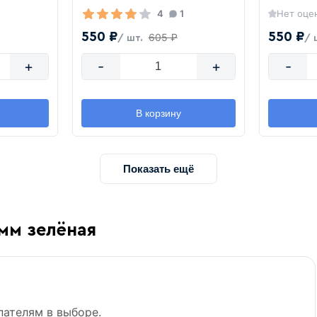
4
1
Нет оце
550 ₽
550 ₽
605 ₽
/ шт.
/ 
+
-
+
-
В корзину
Показать ещё
мм зелёная
пателям в выборе.