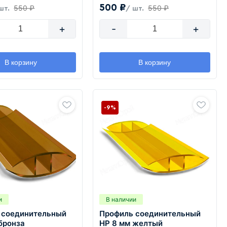
500 ₽
550 ₽
550 ₽
шт.
/ шт.
+
-
+
В корзину
В корзину
-9%
и
В наличии
 соединительный
Профиль соединительный
бронза
HP 8 мм желтый