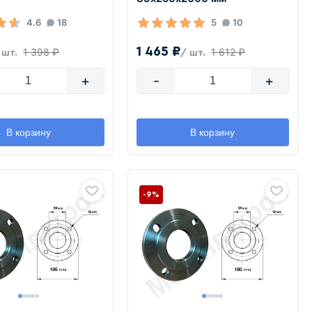
4.6
18
5
10
1 465 ₽
1 398 ₽
1 612 ₽
 шт.
/ шт.
+
-
+
В корзину
В корзину
-9%