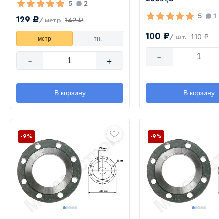
5
2
5
1
129 ₽
142 ₽
/ метр
100 ₽
110 ₽
/ шт.
метр
тн.
-
-
+
В корзину
В корзину
-9%
-9%