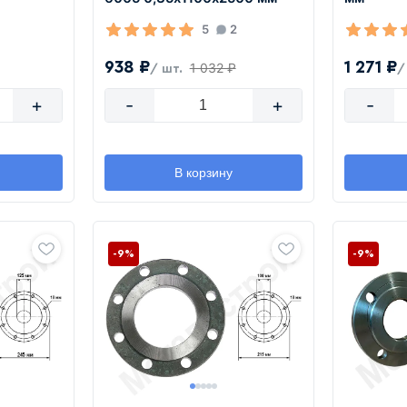
5
2
938 ₽
1 271 ₽
1 032 ₽
/ шт.
/
+
-
+
-
В корзину
-9%
-9%