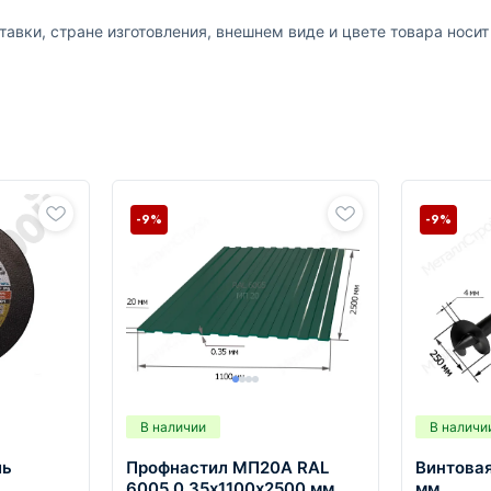
авки, стране изготовления, внешнем виде и цвете товара носи
-9%
-9%
В наличии
В наличи
ль
Профнастил МП20А RAL
Винтова
6005 0,35х1100х2500 мм
мм