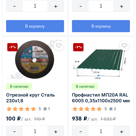
-
+
-
+
В корзину
В корзину
-9%
-9%
В наличии
В наличии
Отрезной круг Сталь
Профнастил МП20А RAL
230х1,8
6005 0,35х1100х2500 мм
5
1
5
2
100 ₽
938 ₽
110 ₽
1 032 ₽
/ шт.
/ шт.
-
+
-
+