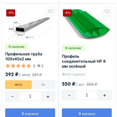
-9%
-9%
В наличии
В наличии
Профильная труба
Профиль
100х40х2 мм
соединительный HP 8
5
2
мм зелёный
292 ₽
Нет оценок
321 ₽
/ метр
550 ₽
605 ₽
метр
тн.
/ шт.
-
+
-
+
В корзину
В корзину