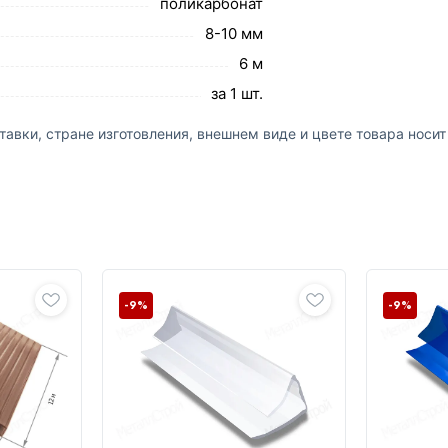
поликарбонат
8-10 мм
6 м
за 1 шт.
авки, стране изготовления, внешнем виде и цвете товара носи
-9%
-9%