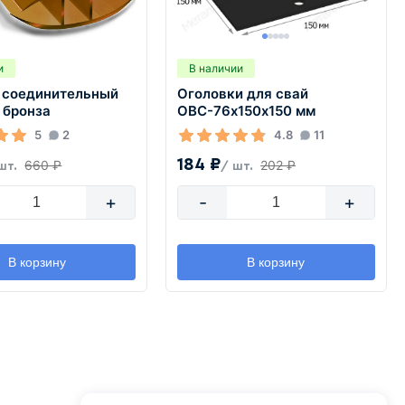
и
В наличии
 соединительный
Оголовки для свай
 бронза
ОВС-76х150х150 мм
5
2
4.8
11
184 ₽
660 ₽
202 ₽
шт.
/ шт.
+
-
+
В корзину
В корзину