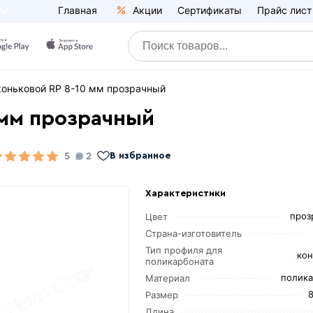
Главная
Акции
Сертификаты
Прайс лист
коньковой RP 8-10 мм прозрачный
 мм прозрачный
5
2
В избранное
Характеристики
проз
Цвет
Страна-изготовитель
Тип профиля для
кон
поликарбоната
полика
Материал
Размер
Длина