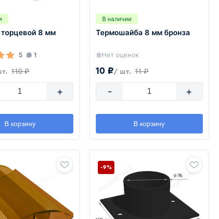
и
В наличии
 торцевой 8 мм
Термошайба 8 мм бронза
5
1
Нет оценок
10 ₽
110 ₽
11 ₽
шт.
/ шт.
+
-
+
В корзину
В корзину
-9%