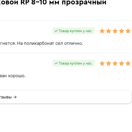
ковой RP 8-10 мм прозрачный
Товар куплен у нас
гнется. На поликарбонат сел отлично.
Товар куплен у нас
ван хорошо.
отзывы →