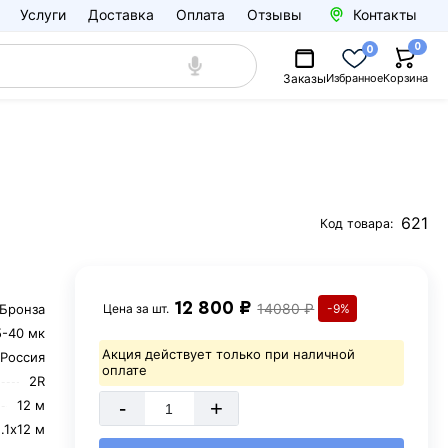
Услуги
Доставка
Оплата
Отзывы
Контакты
0
0
Заказы
Избранное
Корзина
621
Код товара:
12 800 ₽
14080 ₽
Бронза
Цена за
шт.
-9%
5-40 мк
Акция действует только при наличной
Россия
оплате
2R
-
+
12 м
.1х12 м