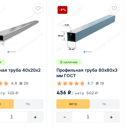
-9%
и
В наличии
ная труба 40х20х2
Профильная труба 80х80х3
мм ГОСТ
4.8
26
4.7
19
456 ₽
129 ₽
502 ₽
етр
/ метр
р
тн.
метр
тн.
+
-
+