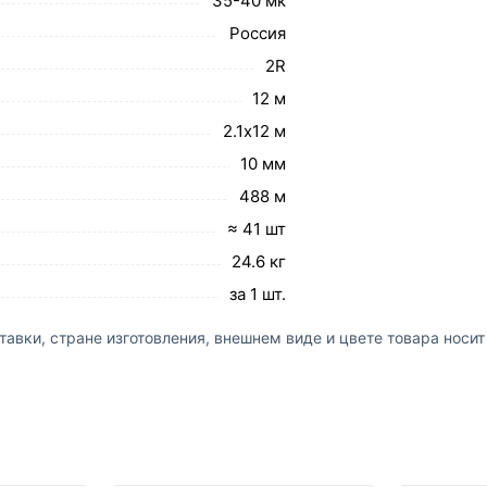
35-40 мк
Россия
2R
12 м
2.1х12 м
10 мм
488 м
≈ 41 шт
24.6 кг
за 1 шт.
авки, стране изготовления, внешнем виде и цвете товара носи