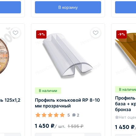
В корзину
-9%
-9%
В наличи
В наличии
Профиль
ь 125х1,2
Профиль коньковой RP 8-10
база + к
мм прозрачный
бронза
5
2
Нет оце
1 450 ₽
1 595 ₽
1 450 ₽
/ шт.