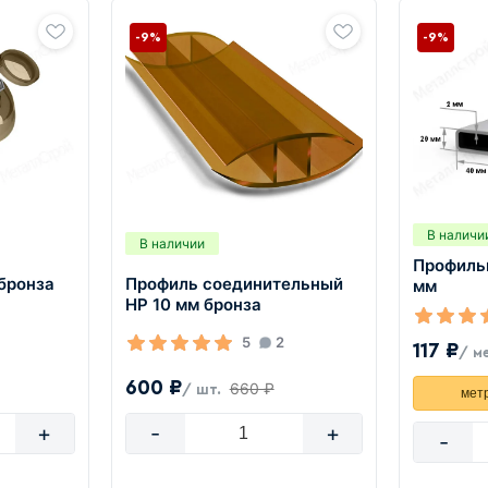
-9%
-9%
В наличи
В наличии
Профиль
бронза
Профиль соединительный
мм
HP 10 мм бронза
5
2
117 ₽
/ м
600 ₽
660 ₽
/ шт.
мет
+
-
+
-