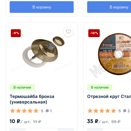
В корзину
В корзину
-9%
-10%
В наличии
В наличии
Термошайба бронза
Отрезной круг Стал
(универсальная)
5
1
5
2
10 ₽
35 ₽
11 ₽
39 ₽
/ шт.
/ шт.