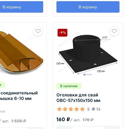
В корзину
В корзину
-9%
и
В наличии
 соединительный
Оголовки для свай
рышка 6-10 мм
ОВС-57х150х150 мм
5
13
нок
160 ₽
176 ₽
/ шт.
1 595 ₽
/ шт.