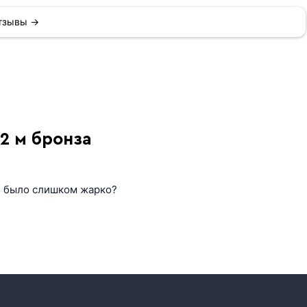
отзывы →
12 м бронза
не было слишком жарко?