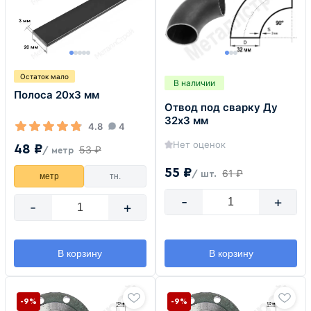
Остаток мало
В наличии
Полоса 20х3 мм
Отвод под сварку Ду
32х3 мм
4.8
4
Нет оценок
48 ₽
53 ₽
/ метр
55 ₽
61 ₽
/ шт.
метр
тн.
-
+
-
+
В корзину
В корзину
-9%
-9%