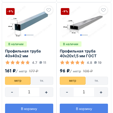
-9%
-9%
В наличии
В наличии
Профильная труба
Профильная труба
40х40х2 мм
40х20х1,5 мм ГОСТ
4.7
11
4.8
19
161 ₽
96 ₽
177 ₽
106 ₽
/ метр
/ метр
метр
тн.
метр
тн.
-
+
-
+
В корзину
В корзину