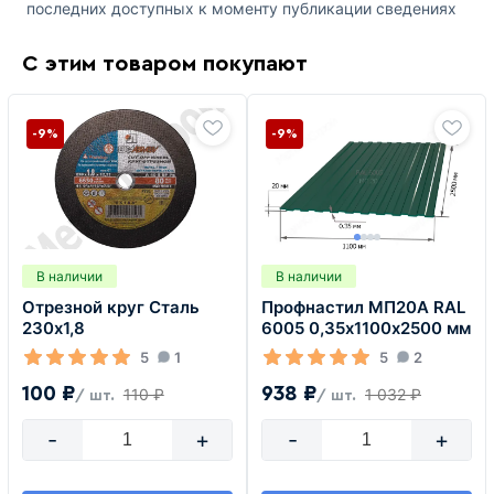
последних доступных к моменту публикации сведениях
С этим товаром покупают
-9%
-9%
В наличии
В наличии
Отрезной круг Сталь
Профнастил МП20А RAL
230х1,8
6005 0,35х1100х2500 мм
5
1
5
2
100 ₽
938 ₽
110 ₽
1 032 ₽
/ шт.
/ шт.
-
+
-
+