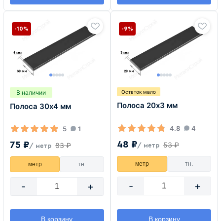
-10%
-9%
В наличии
Остаток мало
Полоса 20х3 мм
Полоса 30х4 мм
4.8
4
5
1
48 ₽
75 ₽
53 ₽
83 ₽
/ метр
/ метр
метр
тн.
метр
тн.
-
+
-
+
В корзину
В корзину