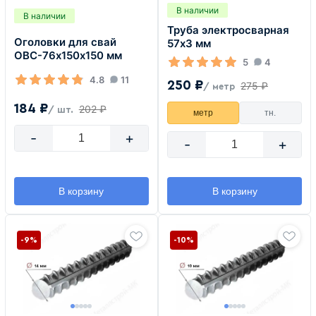
В наличии
В наличии
Труба электросварная
Оголовки для свай
57х3 мм
ОВС-76х150х150 мм
5
4
4.8
11
250 ₽
275 ₽
/ метр
184 ₽
202 ₽
/ шт.
метр
тн.
-
+
-
+
В корзину
В корзину
-9%
-10%