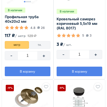
В наличии
В наличии
Профильная труба
Кровельный саморез
40х20х2 мм
коричневый 5,5х19 мм
4.8
26
(RAL 8017)
117 ₽
5
3
129 ₽
/ метр
3 ₽
метр
тн.
/ шт.
-
+
-
+
В корзину
В корзину
-9%
-9%