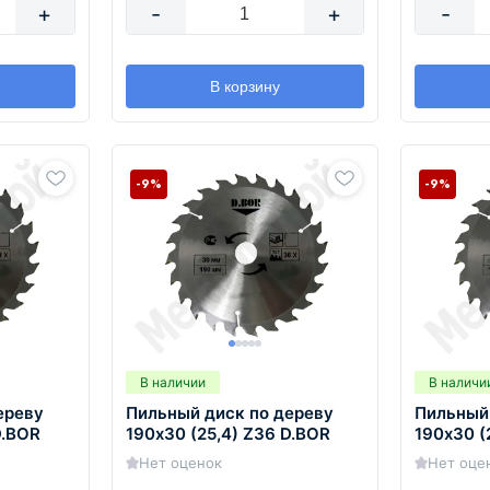
+
-
+
-
В корзину
-9%
-9%
В наличии
В наличи
ереву
Пильный диск по дереву
Пильный
D.BOR
190х30 (25,4) Z36 D.BOR
190х30 (
Нет оценок
Нет оце