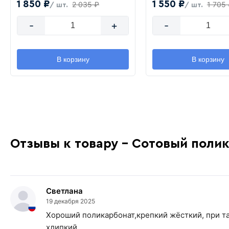
1 850 ₽
1 550 ₽
2 035 ₽
1 705
/ шт.
/ шт.
-
+
-
В корзину
В корзину
Отзывы к товару - Сотовый полик
Светлана
19 декабря 2025
Хороший поликарбонат,крепкий жёсткий, при т
хлипкий