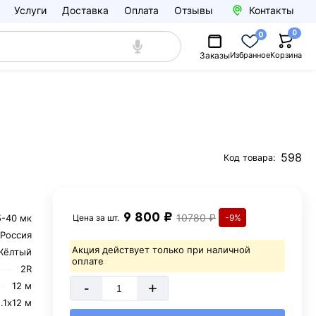
Услуги
Доставка
Оплата
Отзывы
Контакты
0
0
Заказы
Избранное
Корзина
598
Код товара:
9 800 ₽
10780 ₽
5-40 мк
Цена за
шт.
-9%
Россия
Акция действует только при наличной
Жёлтый
оплате
2R
-
+
12 м
.1х12 м