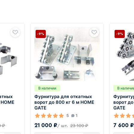
-9%
-9%
В наличии
В наличи
атных
Фурнитура для откатных
Фурниту
м HOME
ворот до 800 кг 6 м HOME
ворот до
GATE
GATE
5
1
21 000 ₽
7 600 ₽
0 ₽
23 100 ₽
/ шт.