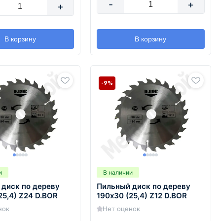
-
+
+
В корзину
В корзину
-9%
и
В наличии
 диск по дереву
Пильный диск по дереву
25,4) Z24 D.BOR
190х30 (25,4) Z12 D.BOR
нок
Нет оценок