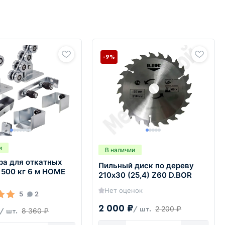
-9%
и
В наличии
ра для откатных
Пильный диск по дереву
 500 кг 6 м HOME
210х30 (25,4) Z60 D.BOR
Нет оценок
5
2
2 000 ₽
2 200 ₽
/ шт.
8 360 ₽
/ шт.