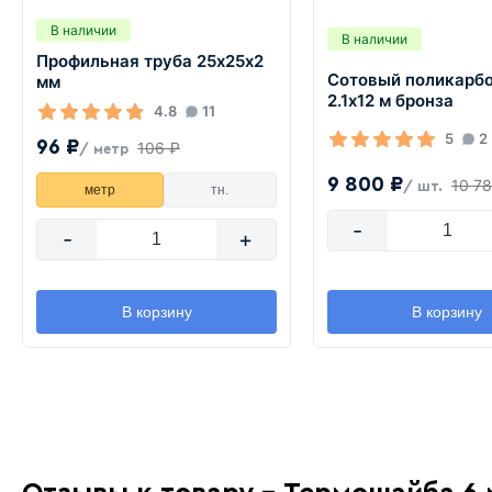
В наличии
В наличии
Профильная труба 25х25х2
Сотовый поликарбо
мм
2.1х12 м бронза
4.8
11
5
2
96 ₽
106 ₽
/ метр
9 800 ₽
10 7
/ шт.
метр
тн.
-
-
+
В корзину
В корзину