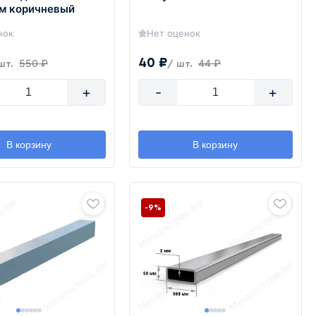
мм коричневый
нок
Нет оценок
40 ₽
550 ₽
44 ₽
шт.
/ шт.
+
-
+
В корзину
В корзину
-9%