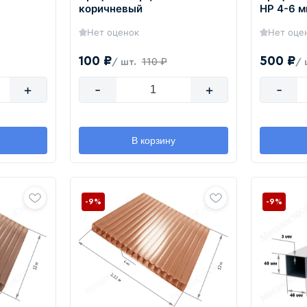
коричневый
HP 4-6 
Нет оценок
Нет оце
100 ₽
500 ₽
110 ₽
/ шт.
/ 
+
-
+
-
В корзину
-9%
-9%