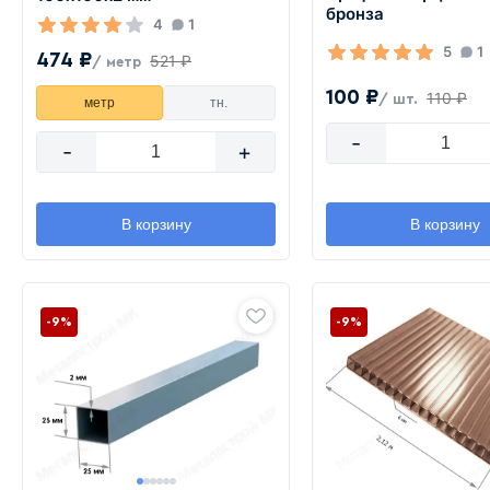
бронза
4
1
5
1
474 ₽
521 ₽
/ метр
100 ₽
110 ₽
/ шт.
метр
тн.
-
-
+
В корзину
В корзину
-9%
-9%