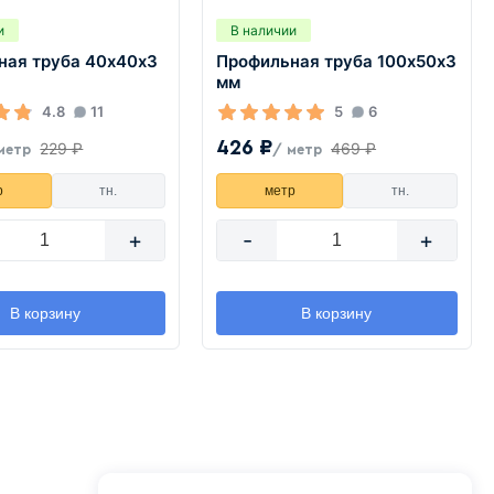
и
В наличии
ная труба 40х40х3
Профильная труба 100х50х3
мм
4.8
11
5
6
426 ₽
229 ₽
469 ₽
метр
/ метр
р
тн.
метр
тн.
+
-
+
В корзину
В корзину