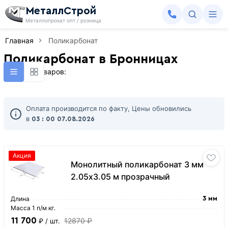
МеталлСтрой
Металлопрокат опт / розница
Главная
Поликарбонат
Поликарбонат в Бронницах
Найдено товаров:
Оплата производится по факту, Цены обновились
в
03 : 00
07.08.2026
Акция
Монолитный поликарбонат 3 мм
2.05х3.05 м прозрачный
Длина
3 мм
Масса 1 п/м кг.
11 700
12870 ₽
₽
/ шт.