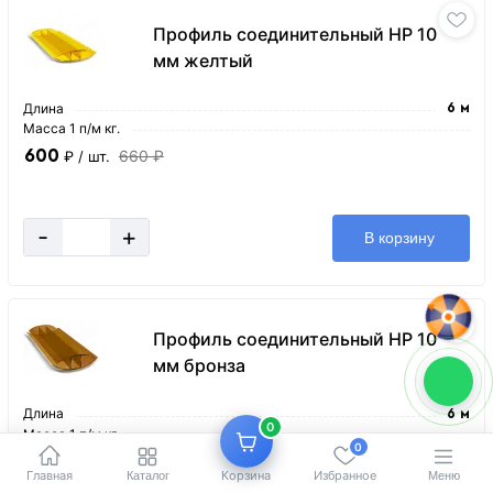
Профиль соединительный HP 10
мм желтый
Длина
6 м
Масса 1 п/м кг.
600
660 ₽
₽
/ шт.
-
+
В корзину
Профиль соединительный HP 10
мм бронза
Длина
6 м
0
Масса 1 п/м кг.
0
600
660 ₽
₽
/ шт.
Главная
Корзина
Избранное
Каталог
Меню