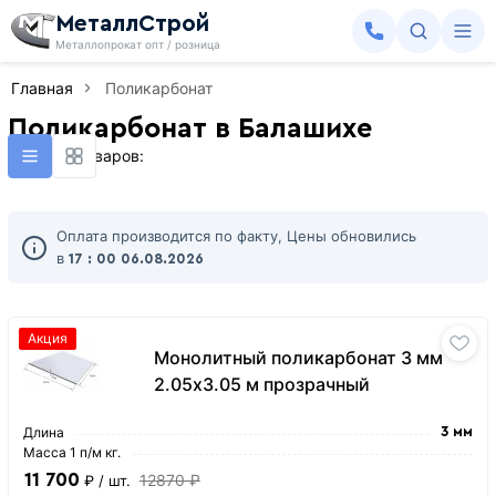
МеталлСтрой
Металлопрокат опт / розница
Главная
Поликарбонат
Поликарбонат в Балашихе
Найдено товаров:
Оплата производится по факту, Цены обновились
в
17 : 00
06.08.2026
Акция
Монолитный поликарбонат 3 мм
2.05х3.05 м прозрачный
Длина
3 мм
Масса 1 п/м кг.
11 700
12870 ₽
₽
/ шт.