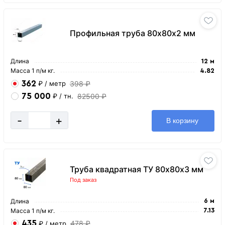
Профильная труба 80х80х2 мм
Длина
12 м
Масса 1 п/м кг.
4.82
362
398 ₽
₽
/ метр
75 000
82500 ₽
₽
/ тн.
-
+
В корзину
Труба квадратная ТУ 80х80х3 мм
Под заказ
Длина
6 м
Масса 1 п/м кг.
7.13
435
478 ₽
₽
/ метр