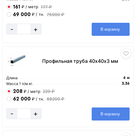
161
177 ₽
₽
/ метр
69 000
75900 ₽
₽
/ тн.
-
+
В корзину
Профильная труба 40х40х3 мм
Длина
6 м
Масса 1 п/м кг.
3.36
208
229 ₽
₽
/ метр
62 000
68200 ₽
₽
/ тн.
-
+
В корзину