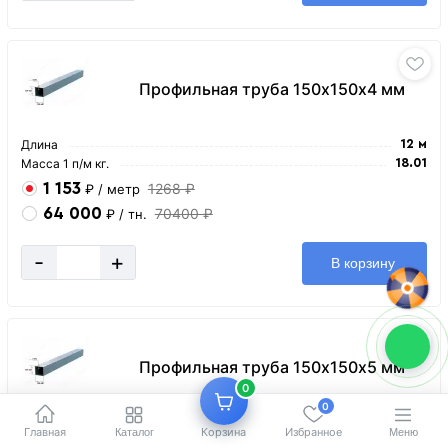
Профильная труба 150х150х4 мм
Длина
12 м
Масса 1 п/м кг.
18.01
1 153
1268 ₽
₽
/ метр
64 000
70400 ₽
₽
/ тн.
-
+
В корзину
Профильная труба 150х150х5 мм
0
0
Длина
12 м
Главная
Корзина
Избранное
Каталог
Меню
Масса 1 п/м кг.
22.26