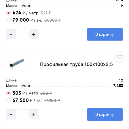
Длина
Масса 1 п/м кг.
6
474
521 ₽
₽
/ метр
79 000
86900 ₽
₽
/ тн.
-
+
В корзину
Профильная труба 100х100х2,5
Длина
12
Масса 1 п/м кг.
7.453
503
553 ₽
₽
/ метр
67 500
74250 ₽
₽
/ тн.
-
+
В корзину