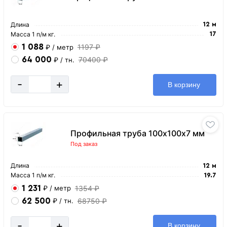
Длина
12 м
Масса 1 п/м кг.
17
1 088
1197 ₽
₽
/ метр
64 000
70400 ₽
₽
/ тн.
-
+
В корзину
Профильная труба 100х100х7 мм
Под заказ
Длина
12 м
Масса 1 п/м кг.
19.7
1 231
1354 ₽
₽
/ метр
62 500
68750 ₽
₽
/ тн.
-
+
В корзину