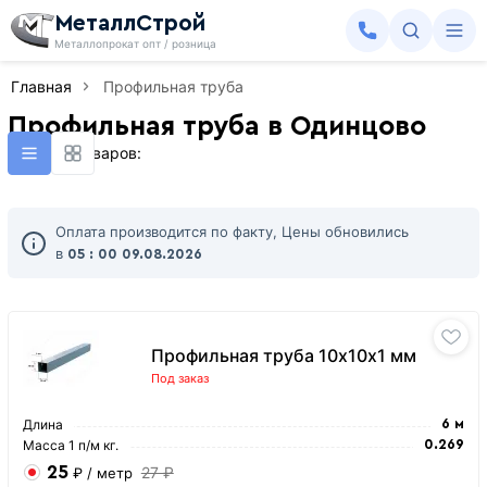
МеталлСтрой
Металлопрокат опт / розница
Главная
Профильная труба
Профильная труба в Одинцово
Найдено товаров:
Оплата производится по факту, Цены обновились
в
05 : 00
09.08.2026
Профильная труба 10х10х1 мм
Под заказ
Длина
6 м
Масса 1 п/м кг.
0.269
25
27 ₽
₽
/ метр