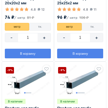
20х20х2 мм
25х25х2 мм
4.8
12
4.8
11
74 ₽
96 ₽
81 ₽
106 ₽
/ метр
/ метр
метр
тн.
метр
тн.
-
+
-
+
В корзину
В корзину
-9%
-9%
В наличии
В наличии