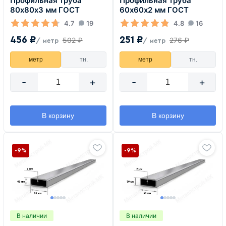
Профильная труба
Профильная труба
80х80х3 мм ГОСТ
60х60х2 мм ГОСТ
4.7
19
4.8
16
456 ₽
251 ₽
502 ₽
276 ₽
/ метр
/ метр
метр
тн.
метр
тн.
-
+
-
+
В корзину
В корзину
-9%
-9%
В наличии
В наличии