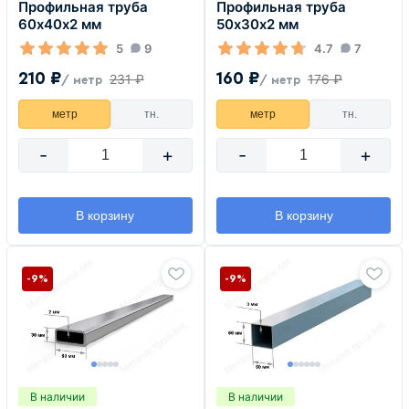
Профильная труба
Профильная труба
60х40х2 мм
50х30х2 мм
5
9
4.7
7
210 ₽
160 ₽
231 ₽
176 ₽
/ метр
/ метр
метр
тн.
метр
тн.
-
+
-
+
В корзину
В корзину
-9%
-9%
В наличии
В наличии