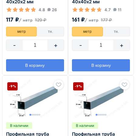
40х20х2 мм
40х40х2 мм
4.8
26
4.7
11
117 ₽
161 ₽
129 ₽
177 ₽
/ метр
/ метр
метр
тн.
метр
тн.
-
+
-
+
В корзину
В корзину
-9%
-9%
В наличии
В наличии
Профильная труба
Профильная труба