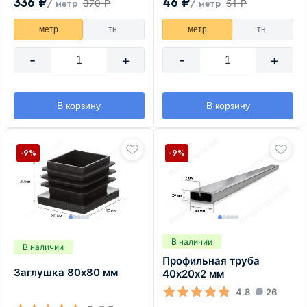
336 ₽
46 ₽
370 ₽
51 ₽
/ метр
/ метр
метр
тн.
метр
тн.
-
+
-
+
В корзину
В корзину
-9%
-9%
В наличии
В наличии
Профильная труба
Заглушка 80х80 мм
40х20х2 мм
4.8
26