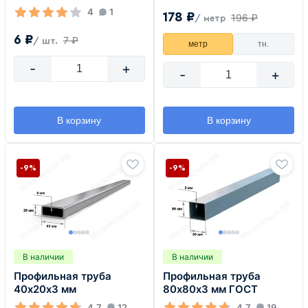
4
1
178 ₽
196 ₽
/ метр
6 ₽
7 ₽
/ шт.
метр
тн.
-
+
-
+
В корзину
В корзину
-9%
-9%
В наличии
В наличии
Профильная труба
Профильная труба
40х20х3 мм
80х80х3 мм ГОСТ
4.7
12
4.7
19