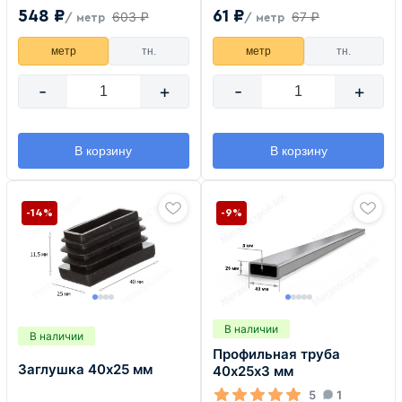
548 ₽
61 ₽
603 ₽
67 ₽
/ метр
/ метр
метр
тн.
метр
тн.
-
+
-
+
В корзину
В корзину
-14%
-9%
В наличии
В наличии
Профильная труба
Заглушка 40х25 мм
40х25х3 мм
5
1