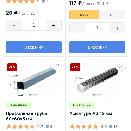
5
7
117 ₽
129 ₽
/ метр
20 ₽
22 ₽
/ шт.
метр
тн.
-
+
-
+
В корзину
В корзину
-9%
-9%
В наличии
В наличии
Профильная труба
Арматура А3 12 мм
60х60х5 мм
4.7
3
4.9
16