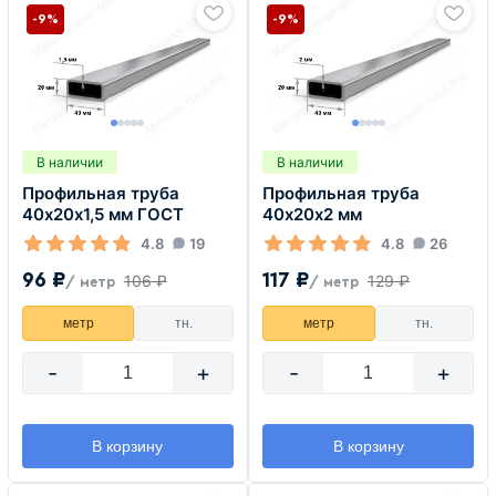
-9%
-9%
В наличии
В наличии
Профильная труба
Профильная труба
40х20х1,5 мм ГОСТ
40х20х2 мм
4.8
19
4.8
26
96 ₽
117 ₽
106 ₽
129 ₽
/ метр
/ метр
метр
тн.
метр
тн.
-
+
-
+
В корзину
В корзину