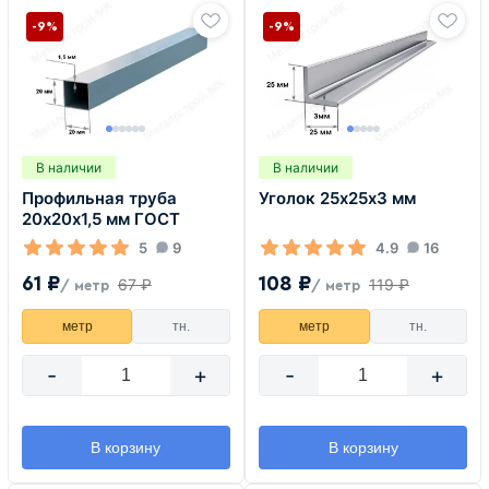
-9%
-9%
В наличии
В наличии
Профильная труба
Уголок 25х25х3 мм
20х20х1,5 мм ГОСТ
5
9
4.9
16
61 ₽
108 ₽
67 ₽
119 ₽
/ метр
/ метр
метр
тн.
метр
тн.
-
+
-
+
В корзину
В корзину