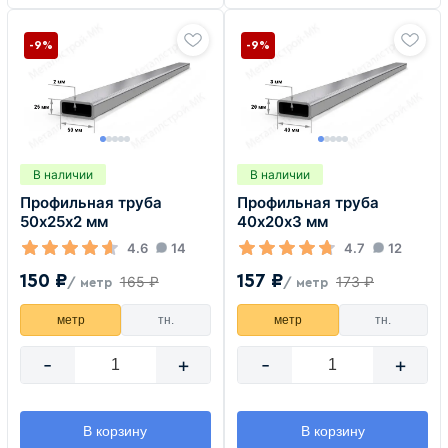
-9%
-9%
В наличии
В наличии
Профильная труба
Профильная труба
50х25х2 мм
40х20х3 мм
4.6
14
4.7
12
150 ₽
157 ₽
165 ₽
173 ₽
/ метр
/ метр
метр
тн.
метр
тн.
-
+
-
+
В корзину
В корзину