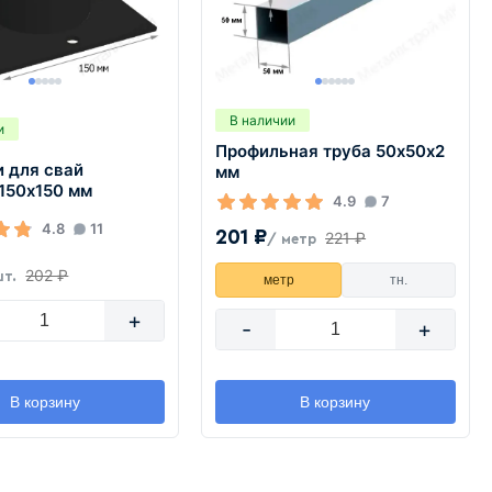
В наличии
и
Профильная труба 50х50х2
 для свай
мм
150х150 мм
4.9
7
4.8
11
201 ₽
221 ₽
/ метр
202 ₽
шт.
метр
тн.
+
-
+
В корзину
В корзину