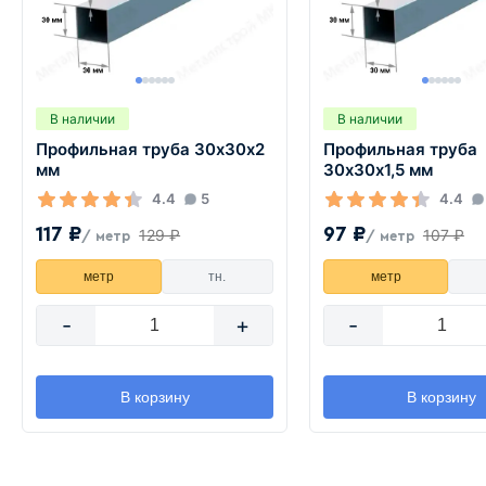
В наличии
В наличии
Профильная труба 30х30х2
Профильная труба
мм
30х30х1,5 мм
4.4
5
4.4
117 ₽
97 ₽
129 ₽
107 ₽
/ метр
/ метр
метр
тн.
метр
-
+
-
В корзину
В корзину