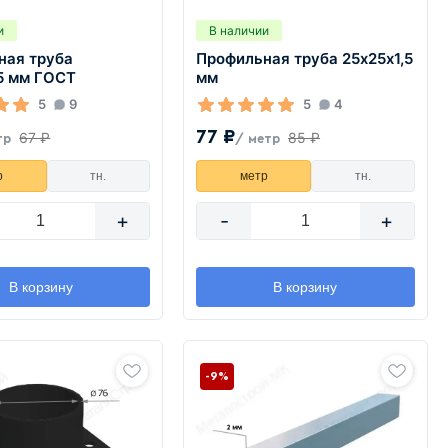
и
В наличии
ная труба
Профильная труба 25х25х1,5
5 мм ГОСТ
мм
5
9
5
4
77 ₽
67 ₽
85 ₽
тр
/ метр
р
тн.
метр
тн.
+
-
+
В корзину
В корзину
-9%