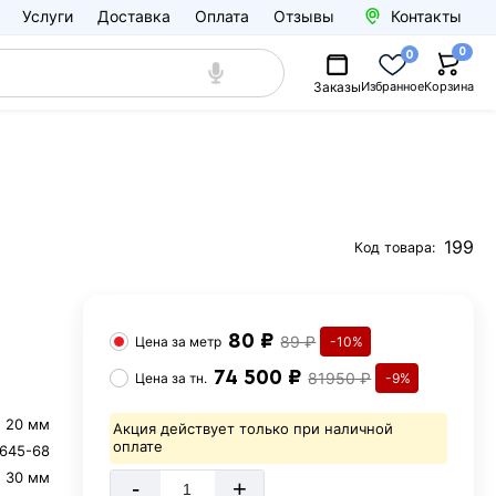
Услуги
Доставка
Оплата
Отзывы
Контакты
0
0
Заказы
Избранное
Корзина
199
Код товара:
80 ₽
89 ₽
Цена за
метр
-10%
74 500 ₽
81950 ₽
Цена за
тн.
-9%
20 мм
Акция действует только при наличной
оплате
645-68
30 мм
-
+