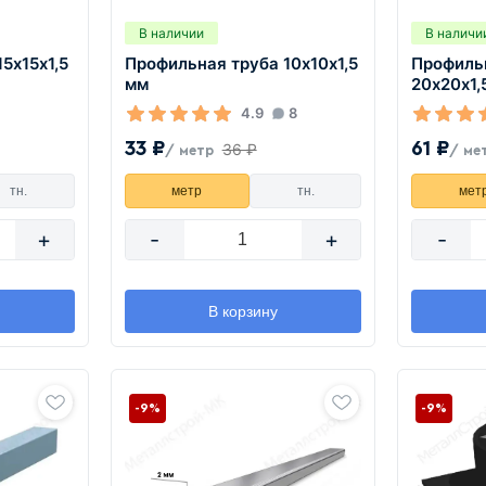
В наличии
В наличи
5х15х1,5
Профильная труба 10х10х1,5
Профиль
мм
20х20х1,
4.9
8
33 ₽
61 ₽
36 ₽
/ метр
/ ме
тн.
метр
тн.
мет
+
-
+
-
В корзину
-9%
-9%