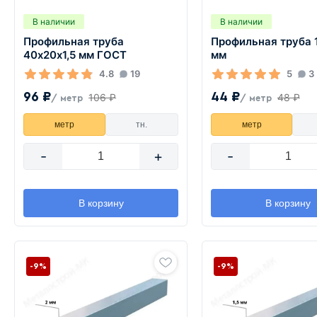
В наличии
В наличии
Профильная труба
Профильная труба 1
40х20х1,5 мм ГОСТ
мм
4.8
19
5
3
96 ₽
44 ₽
106 ₽
48 ₽
/ метр
/ метр
метр
тн.
метр
-
+
-
В корзину
В корзину
-9%
-9%