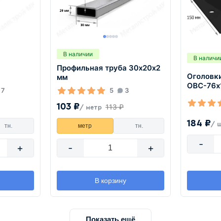
В наличии
В наличи
Профильная труба 30х20х2
Оголовки
мм
ОВС-76х
7
5
3
103 ₽
113 ₽
/ метр
184 ₽
/ 
тн.
метр
тн.
-
+
-
+
В корзину
Показать ещё