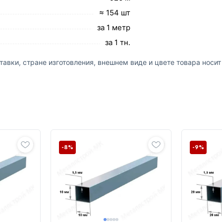
≈ 154 шт
за 1 метр
за 1 тн.
авки, стране изготовления, внешнем виде и цвете товара носи
-8%
-9%