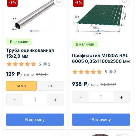
-9%
-9%
В наличии
В наличии
Труба оцинкованная
Профнастил МП20А RAL
15х2,8 мм
6005 0,35х1100х2500 мм
5
2
5
2
129 ₽
142 ₽
/ метр
938 ₽
1 032 ₽
/ шт.
метр
тн.
-
+
-
+
В корзину
В корзину